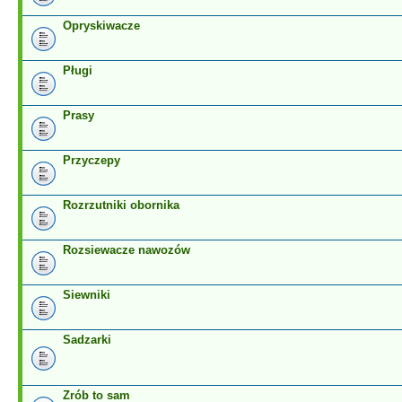
Opryskiwacze
Pługi
Prasy
Przyczepy
Rozrzutniki obornika
Rozsiewacze nawozów
Siewniki
Sadzarki
Zrób to sam