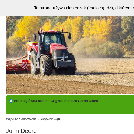
Ta strona używa ciasteczek (cookies), dzięki którym 
Strona główna forum
‹
Ciągniki rolnicze
‹
John Deere
Wątki bez odpowiedzi
•
Aktywne wątki
John Deere