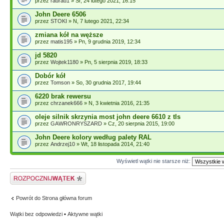
przez
radrad1
» Śr, 24 lutego 2021, 16:15
John Deere 6506
przez
STOKI
» N, 7 lutego 2021, 22:34
zmiana kół na węższe
przez
matis195
» Pn, 9 grudnia 2019, 12:34
jd 5820
przez
Wojtek1180
» Pn, 5 sierpnia 2019, 18:33
Dobór kół
przez
Tomson
» So, 30 grudnia 2017, 19:44
6220 brak rewersu
przez
chrzanek666
» N, 3 kwietnia 2016, 21:35
oleje silnik skrzynia most john deere 6610 z tls
przez
GAWRONRYSZARD
» Cz, 20 sierpnia 2015, 19:00
John Deere kolory według palety RAL
przez
Andrzej10
» Wt, 18 listopada 2014, 21:40
Wyświetl wątki nie starsze niż:
Napisz wątek
Powrót do Strona główna forum
Wątki bez odpowiedzi
•
Aktywne wątki