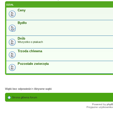
DZIAŁ
Ceny
Bydło
Drób
Wszystko o ptakach
Trzoda chlewna
Pozostałe zwierzęta
Wątki bez odpowiedzi
•
Aktywne wątki
Strona główna forum
Powered by
php
Przyjazne użytkowniko