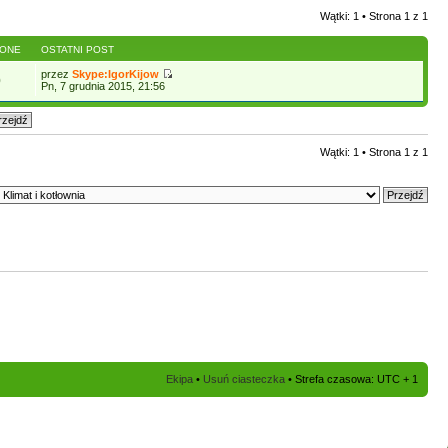
Wątki: 1 • Strona
1
z
1
LONE
OSTATNI POST
przez
Skype:IgorKijow
0
Pn, 7 grudnia 2015, 21:56
Wątki: 1 • Strona
1
z
1
Ekipa
•
Usuń ciasteczka
• Strefa czasowa: UTC + 1