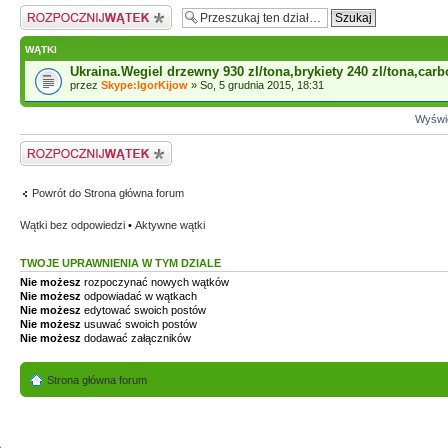
Napisz wątek
WĄTKI
Ukraina.Wegiel drzewny 930 zl/tona,brykiety 240 zl/tona,carb
przez
Skype:IgorKijow
» So, 5 grudnia 2015, 18:31
Wyświe
Napisz wątek
Powrót do Strona główna forum
Wątki bez odpowiedzi
•
Aktywne wątki
TWOJE UPRAWNIENIA W TYM DZIALE
Nie możesz
rozpoczynać nowych wątków
Nie możesz
odpowiadać w wątkach
Nie możesz
edytować swoich postów
Nie możesz
usuwać swoich postów
Nie możesz
dodawać załączników
Strona główna forum