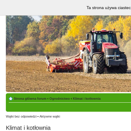
Ta strona używa ciastec
Strona główna forum
‹
Ogrodnictwo
‹
Klimat i kotłownia
Wątki bez odpowiedzi
•
Aktywne wątki
Klimat i kotłownia