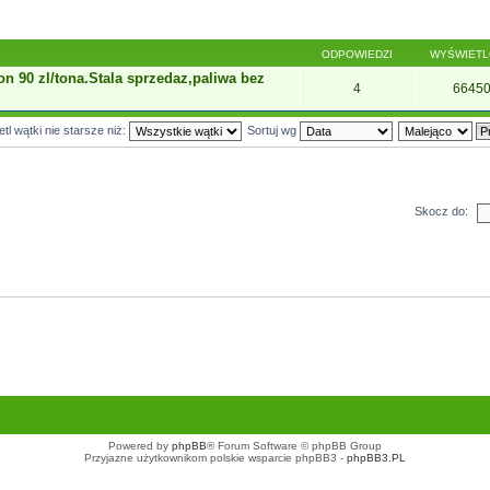
ODPOWIEDZI
WYŚWIET
on 90 zl/tona.Stala sprzedaz,paliwa bez
4
6645
tl wątki nie starsze niż:
Sortuj wg
Skocz do:
Powered by
phpBB
® Forum Software © phpBB Group
Przyjazne użytkownikom polskie wsparcie phpBB3 -
phpBB3.PL