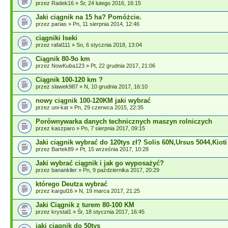
przez
Radek16
» Śr, 24 lutego 2016, 16:15
Jaki ciągnik na 15 ha? Pomóżcie.
przez
parias
» Pn, 11 sierpnia 2014, 12:46
ciągniki Iseki
przez
rafal111
» So, 6 stycznia 2018, 13:04
Ciągnik 80-9o km
przez
NowKuba123
» Pt, 22 grudnia 2017, 21:06
Ciągnik 100-120 km ?
przez
slawek987
» N, 10 grudnia 2017, 16:10
nowy ciągnik 100-120KM jaki wybrać
przez
uni-kat
» Pn, 29 czerwca 2015, 22:35
Porównywarka danych technicznych maszyn rolniczych
przez
kaszparo
» Pn, 7 sierpnia 2017, 09:15
Jaki ciągnik wybrać do 120tys zł? Solis 60N,Ursus 5044,Kiot
przez
Bartek89
» Pt, 15 września 2017, 10:28
Jaki wybrać ciągnik i jak go wyposażyć?
przez
banankiler
» Pn, 9 października 2017, 20:29
którego Deutza wybrać
przez
kargul16
» N, 19 marca 2017, 21:25
Jaki Ciągnik z turem 80-100 KM
przez
krystal1
» Śr, 18 stycznia 2017, 16:45
jaki ciagnik do 50tys