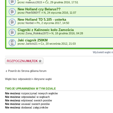
przez
mateusz2615
» Cz, 29 grudnia 2016, 17:51
New Holland czy Belarus??
przez
Piotr5060YT
» N, 24 stycznia 2016, 11:07
New Holland TD 5.105 - usterka
przez
Norbid
» Pn, 2 stycznia 2017, 14:50
Ciągniki z Kalinowic koło Zamościa
przez
Zona_Rolnika1973
» N, 18 grudnia 2016, 04:28
Jaki ciągnik 250KM
przez
Jarecki21
» Cz, 20 września 2012, 21:03
Wyświetl wątki n
Napisz wątek
Powrót do Strona główna forum
Wątki bez odpowiedzi
•
Aktywne wątki
TWOJE UPRAWNIENIA W TYM DZIALE
Nie możesz
rozpoczynać nowych wątków
Nie możesz
odpowiadać w wątkach
Nie możesz
edytować swoich postów
Nie możesz
usuwać swoich postów
Nie możesz
dodawać załączników