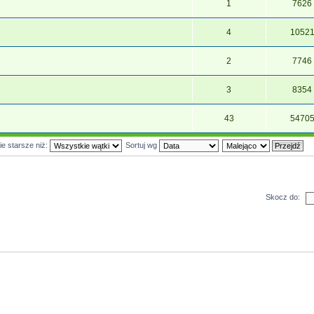
1
7626
4
1052
2
7746
3
8354
43
5470
ie starsze niż:
Sortuj wg
Skocz do: