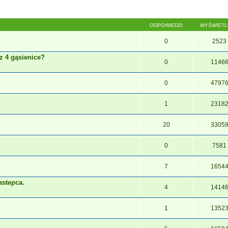
ODPOWIEDZI
WYŚWIET
0
2523
z 4 gąsienice?
0
1146
0
4797
1
2318
20
3305
0
7581
7
1654
astepca.
4
1414
1
1352