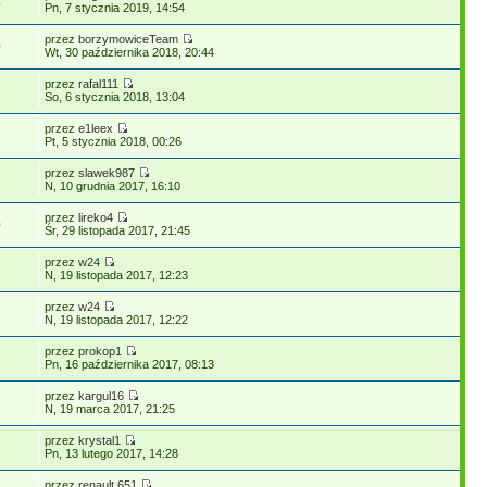
4
Pn, 7 stycznia 2019, 14:54
przez
borzymowiceTeam
0
Wt, 30 października 2018, 20:44
przez
rafal111
So, 6 stycznia 2018, 13:04
przez
e1leex
Pt, 5 stycznia 2018, 00:26
przez
slawek987
N, 10 grudnia 2017, 16:10
przez
lireko4
0
Śr, 29 listopada 2017, 21:45
przez
w24
N, 19 listopada 2017, 12:23
przez
w24
N, 19 listopada 2017, 12:22
przez
prokop1
Pn, 16 października 2017, 08:13
przez
kargul16
N, 19 marca 2017, 21:25
przez
krystal1
1
Pn, 13 lutego 2017, 14:28
przez
renault 651