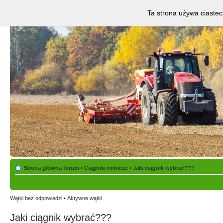
Ta strona używa ciastec
Strona główna forum
‹
Ciągniki rolnicze
‹
Jaki ciągnik wybrać???
Wątki bez odpowiedzi
•
Aktywne wątki
Jaki ciągnik wybrać???