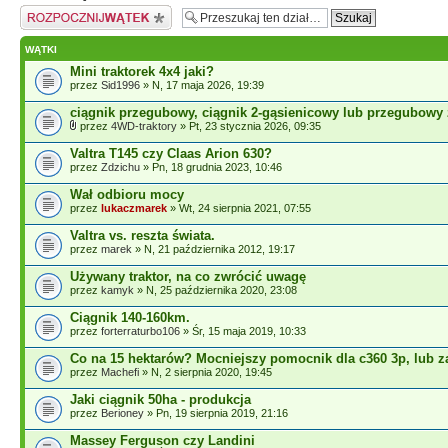
Napisz wątek
WĄTKI
Mini traktorek 4x4 jaki?
przez
Sid1996
» N, 17 maja 2026, 19:39
ciągnik przegubowy, ciągnik 2-gąsienicowy lub przegubowy 
przez
4WD-traktory
» Pt, 23 stycznia 2026, 09:35
Valtra T145 czy Claas Arion 630?
przez
Zdzichu
» Pn, 18 grudnia 2023, 10:46
Wał odbioru mocy
przez
lukaczmarek
» Wt, 24 sierpnia 2021, 07:55
Valtra vs. reszta świata.
przez
marek
» N, 21 października 2012, 19:17
Używany traktor, na co zwrócić uwagę
przez
kamyk
» N, 25 października 2020, 23:08
Ciągnik 140-160km.
przez
forterraturbo106
» Śr, 15 maja 2019, 10:33
Co na 15 hektarów? Mocniejszy pomocnik dla c360 3p, lub z
przez
Machefi
» N, 2 sierpnia 2020, 19:45
Jaki ciągnik 50ha - produkcja
przez
Berioney
» Pn, 19 sierpnia 2019, 21:16
Massey Ferguson czy Landini