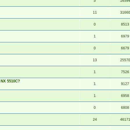
5
1659
11
3166
0
8513
1
6979
0
6679
13
2557
1
7526
i NX 5510C?
1
9127
1
6958
0
6808
24
4617