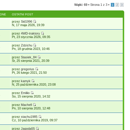
Wątki: 69 •
Strona
1
z
3
•
1
2
3
LONE
OSTATNI POST
przez
Sid1996
N, 17 maja 2026, 19:39
przez
4WD-traktory
6
Pt, 23 stycznia 2026, 09:35
przez
Zdzichu
6
Pn, 18 grudnia 2023, 10:46
przez
Stasiek_84
2
Śr, 25 sierpnia 2021, 20:39
przez
gregorius
9
Pt, 26 lutego 2021, 21:50
przez
kamyk
N, 25 października 2020, 23:08
przez
Emiliio
4
So, 15 sierpnia 2020, 14:32
przez
Machefi
6
Pn, 10 sierpnia 2020, 12:48
przez
stachu1985
3
Cz, 10 października 2019, 09:37
przez
Jagoda55