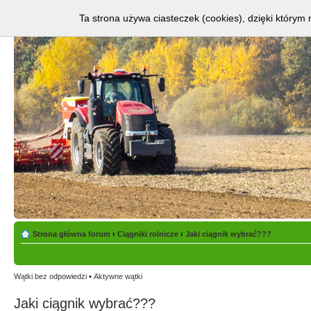
Ta strona używa ciasteczek (cookies), dzięki którym 
Strona główna forum
‹
Ciągniki rolnicze
‹
Jaki ciągnik wybrać???
Wątki bez odpowiedzi
•
Aktywne wątki
Jaki ciągnik wybrać???