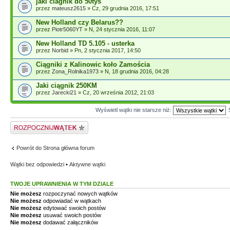
jaki ciagnik do 50tys
przez
mateusz2615
» Cz, 29 grudnia 2016, 17:51
New Holland czy Belarus??
przez
Piotr5060YT
» N, 24 stycznia 2016, 11:07
New Holland TD 5.105 - usterka
przez
Norbid
» Pn, 2 stycznia 2017, 14:50
Ciągniki z Kalinowic koło Zamościa
przez
Zona_Rolnika1973
» N, 18 grudnia 2016, 04:28
Jaki ciągnik 250KM
przez
Jarecki21
» Cz, 20 września 2012, 21:03
Wyświetl wątki nie starsze niż:
Napisz wątek
Powrót do Strona główna forum
Wątki bez odpowiedzi
•
Aktywne wątki
TWOJE UPRAWNIENIA W TYM DZIALE
Nie możesz
rozpoczynać nowych wątków
Nie możesz
odpowiadać w wątkach
Nie możesz
edytować swoich postów
Nie możesz
usuwać swoich postów
Nie możesz
dodawać załączników