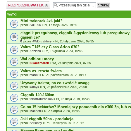
Napisz wątek
WĄTKI
Mini traktorek 4x4 jaki?
przez
Sid1996
» N, 17 maja 2026, 19:39
ciągnik przegubowy, ciągnik 2-gąsienicowy lub przegubowy 
gąsienice?
przez
4WD-traktory
» Pt, 23 stycznia 2026, 09:35
Valtra T145 czy Claas Arion 630?
przez
Zdzichu
» Pn, 18 grudnia 2023, 10:46
Wał odbioru mocy
przez
lukaczmarek
» Wt, 24 sierpnia 2021, 07:55
Valtra vs. reszta świata.
przez
marek
» N, 21 października 2012, 19:17
Używany traktor, na co zwrócić uwagę
przez
kamyk
» N, 25 października 2020, 23:08
Ciągnik 140-160km.
przez
forterraturbo106
» Śr, 15 maja 2019, 10:33
Co na 15 hektarów? Mocniejszy pomocnik dla c360 3p, lub z
przez
Machefi
» N, 2 sierpnia 2020, 19:45
Jaki ciągnik 50ha - produkcja
przez
Berioney
» Pn, 19 sierpnia 2019, 21:16
Massey Ferguson czy Landini