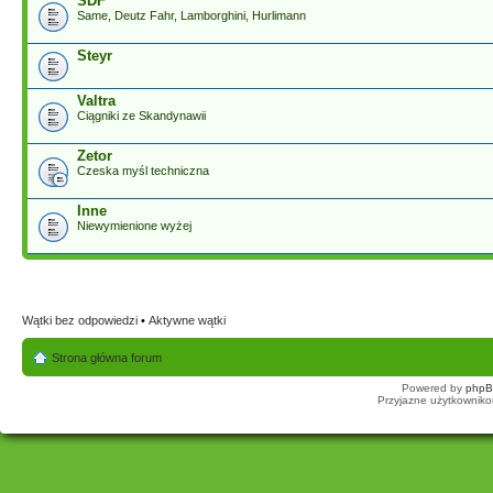
SDF
Same, Deutz Fahr, Lamborghini, Hurlimann
Steyr
Valtra
Ciągniki ze Skandynawii
Zetor
Czeska myśl techniczna
Inne
Niewymienione wyżej
Wątki bez odpowiedzi
•
Aktywne wątki
Strona główna forum
Powered by
php
Przyjazne użytkowniko