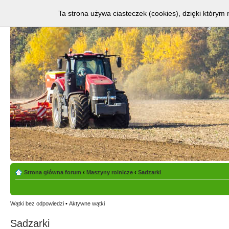
Ta strona używa ciasteczek (cookies), dzięki którym 
Strona główna forum
‹
Maszyny rolnicze
‹
Sadzarki
Wątki bez odpowiedzi
•
Aktywne wątki
Sadzarki