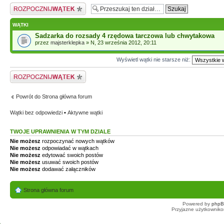
Napisz wątek
WĄTKI
Sadzarka do rozsady 4 rzędowa tarczowa lub chwytakowa
przez
majsterklepka
» N, 23 września 2012, 20:11
Wyświetl wątki nie starsze niż:
Napisz wątek
Powrót do Strona główna forum
Wątki bez odpowiedzi
•
Aktywne wątki
TWOJE UPRAWNIENIA W TYM DZIALE
Nie możesz
rozpoczynać nowych wątków
Nie możesz
odpowiadać w wątkach
Nie możesz
edytować swoich postów
Nie możesz
usuwać swoich postów
Nie możesz
dodawać załączników
Strona główna forum
Powered by
php
Przyjazne użytkowniko