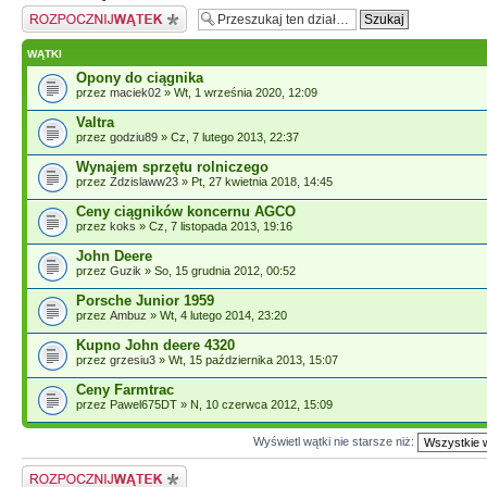
Napisz wątek
WĄTKI
Opony do ciągnika
przez
maciek02
» Wt, 1 września 2020, 12:09
Valtra
przez
godziu89
» Cz, 7 lutego 2013, 22:37
Wynajem sprzętu rolniczego
przez
Zdzislaww23
» Pt, 27 kwietnia 2018, 14:45
Ceny ciągników koncernu AGCO
przez
koks
» Cz, 7 listopada 2013, 19:16
John Deere
przez
Guzik
» So, 15 grudnia 2012, 00:52
Porsche Junior 1959
przez
Ambuz
» Wt, 4 lutego 2014, 23:20
Kupno John deere 4320
przez
grzesiu3
» Wt, 15 października 2013, 15:07
Ceny Farmtrac
przez Pawel675DT » N, 10 czerwca 2012, 15:09
Wyświetl wątki nie starsze niż:
Napisz wątek