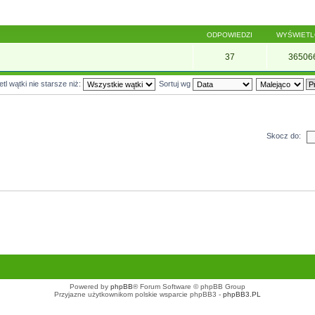
ODPOWIEDZI
WYŚWIET
37
36506
tl wątki nie starsze niż:
Sortuj wg
Skocz do:
Powered by
phpBB
® Forum Software © phpBB Group
Przyjazne użytkownikom polskie wsparcie phpBB3 -
phpBB3.PL