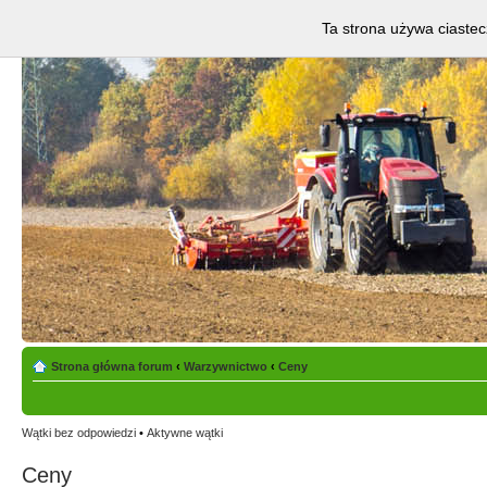
Ta strona używa ciastec
Strona główna forum
‹
Warzywnictwo
‹
Ceny
Wątki bez odpowiedzi
•
Aktywne wątki
Ceny