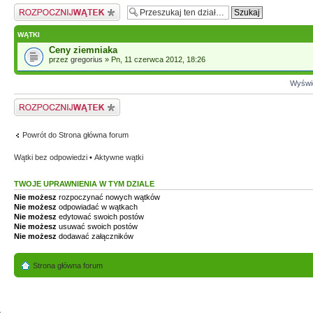
Napisz wątek
WĄTKI
Ceny ziemniaka
przez
gregorius
» Pn, 11 czerwca 2012, 18:26
Wyświe
Napisz wątek
Powrót do Strona główna forum
Wątki bez odpowiedzi
•
Aktywne wątki
TWOJE UPRAWNIENIA W TYM DZIALE
Nie możesz
rozpoczynać nowych wątków
Nie możesz
odpowiadać w wątkach
Nie możesz
edytować swoich postów
Nie możesz
usuwać swoich postów
Nie możesz
dodawać załączników
Strona główna forum