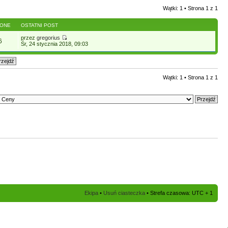
Wątki: 1 • Strona
1
z
1
LONE
OSTATNI POST
przez
gregorius
6
Śr, 24 stycznia 2018, 09:03
Wątki: 1 • Strona
1
z
1
Ekipa
•
Usuń ciasteczka
• Strefa czasowa: UTC + 1