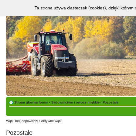
Ta strona używa ciasteczek (cookies), dzięki którym 
Strona główna forum
‹
Sadownictwo i owoce miękkie
‹
Pozostałe
Wątki bez odpowiedzi
•
Aktywne wątki
Pozostałe