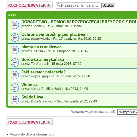
Napisz wątek
WĄTKI
DORADZTWO - POMOC W ROZPOCZĘCIU PRZYGODY Z RO
przez
cupone
» Cz, 23 maja 2019, 15:02
Ochrona winorośli przed ptactwem
przez
pawel.wisnia
» Pn, 17 października 2016, 20:33
plamy na rzodkiewce
przez
On1234
» Cz, 10 listopada 2016, 11:42
Borówka amerykańska
przez
Terefere
» N, 15 maja 2016, 07:29
Jaki sekator polecacie?
przez
wojtas_groj
» Pt, 11 grudnia 2015, 12:56
Winnica
przez
silva
» Pt, 25 października 2013, 14:09
Świdośliwa
przez
DuzyGrzegorz
» So, 3 listopada 2012, 22:43
Wyświetl wątki nie starsze niż:
Napisz wątek
Powrót do Strona główna forum