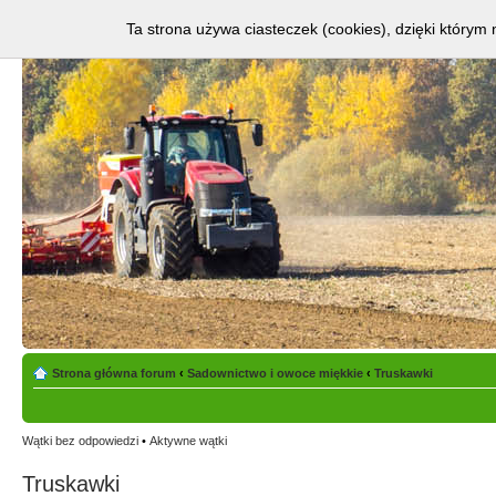
Ta strona używa ciasteczek (cookies), dzięki którym 
Strona główna forum
‹
Sadownictwo i owoce miękkie
‹
Truskawki
Wątki bez odpowiedzi
•
Aktywne wątki
Truskawki