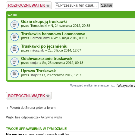
Napisz wątek
WĄTKI
Gdzie skupują truskawki
przez Tompoloski » N, 24 czerwca 2012, 20:38
Truskawka bananowa i ananasowa
przez
FarmerPaweł
» Wt, 5 maja 2015, 09:51
Truskawki po jęczmieniu
przez
milosznik
» Cz, 3 lipca 2014, 12:07
Odchwaszczanie truskawek
przez
stojar
» So, 23 czerwca 2012, 00:13
Uprawa Truskawek
przez
stojar
» Pt, 29 czerwca 2012, 12:09
Wyświetl wątki nie starsze niż:
Napisz wątek
Powrót do Strona główna forum
Wątki bez odpowiedzi
•
Aktywne wątki
TWOJE UPRAWNIENIA W TYM DZIALE
Nie możesz
rozpoczynać nowych wątków