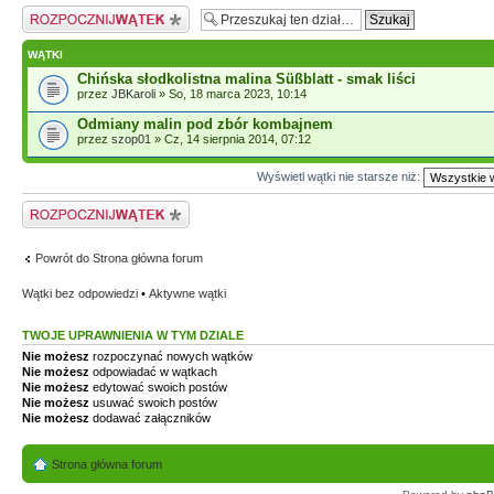
Napisz wątek
WĄTKI
Chińska słodkolistna malina Süßblatt - smak liści
przez
JBKaroli
» So, 18 marca 2023, 10:14
Odmiany malin pod zbór kombajnem
przez
szop01
» Cz, 14 sierpnia 2014, 07:12
Wyświetl wątki nie starsze niż:
Napisz wątek
Powrót do Strona główna forum
Wątki bez odpowiedzi
•
Aktywne wątki
TWOJE UPRAWNIENIA W TYM DZIALE
Nie możesz
rozpoczynać nowych wątków
Nie możesz
odpowiadać w wątkach
Nie możesz
edytować swoich postów
Nie możesz
usuwać swoich postów
Nie możesz
dodawać załączników
Strona główna forum