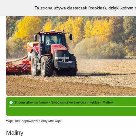
Ta strona używa ciasteczek (cookies), dzięki którym 
Strona główna forum
‹
Sadownictwo i owoce miękkie
‹
Maliny
Wątki bez odpowiedzi
•
Aktywne wątki
Maliny