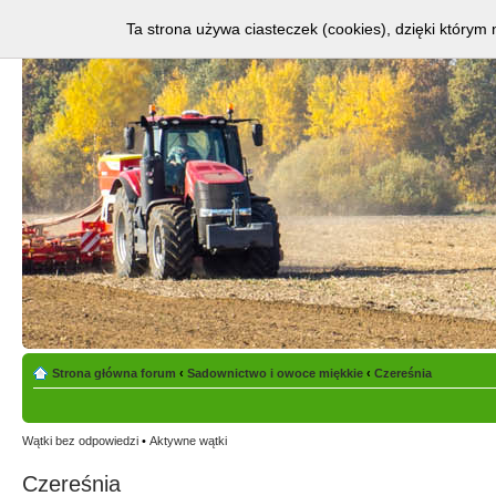
Ta strona używa ciasteczek (cookies), dzięki którym 
Strona główna forum
‹
Sadownictwo i owoce miękkie
‹
Czereśnia
Wątki bez odpowiedzi
•
Aktywne wątki
Czereśnia