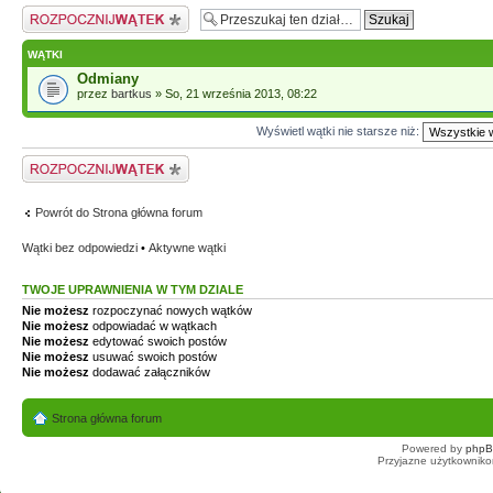
Napisz wątek
WĄTKI
Odmiany
przez
bartkus
» So, 21 września 2013, 08:22
Wyświetl wątki nie starsze niż:
Napisz wątek
Powrót do Strona główna forum
Wątki bez odpowiedzi
•
Aktywne wątki
TWOJE UPRAWNIENIA W TYM DZIALE
Nie możesz
rozpoczynać nowych wątków
Nie możesz
odpowiadać w wątkach
Nie możesz
edytować swoich postów
Nie możesz
usuwać swoich postów
Nie możesz
dodawać załączników
Strona główna forum
Powered by
php
Przyjazne użytkowniko