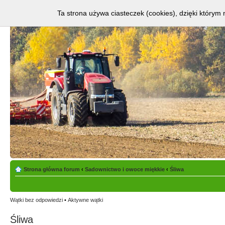
Ta strona używa ciasteczek (cookies), dzięki którym 
Strona główna forum
‹
Sadownictwo i owoce miękkie
‹
Śliwa
Wątki bez odpowiedzi
•
Aktywne wątki
Śliwa