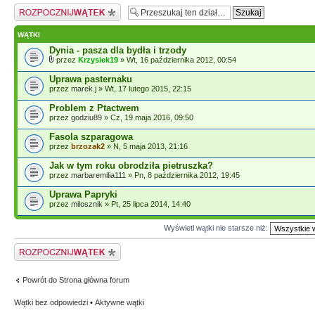
Napisz wątek
WĄTKI
Dynia - pasza dla bydła i trzody
przez
Krzysiek19
» Wt, 16 października 2012, 00:54
Uprawa pasternaku
przez
marek.j
» Wt, 17 lutego 2015, 22:15
Problem z Ptactwem
przez
godziu89
» Cz, 19 maja 2016, 09:50
Fasola szparagowa
przez
brzozak2
» N, 5 maja 2013, 21:16
Jak w tym roku obrodziła pietruszka?
przez
marbaremilia111
» Pn, 8 października 2012, 19:45
Uprawa Papryki
przez
milosznik
» Pt, 25 lipca 2014, 14:40
Wyświetl wątki nie starsze niż:
Napisz wątek
Powrót do Strona główna forum
Wątki bez odpowiedzi
•
Aktywne wątki