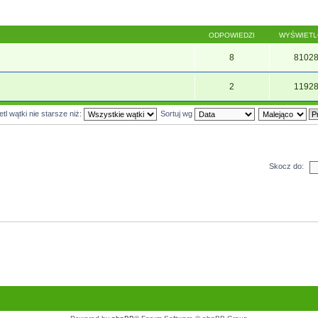
ODPOWIEDZI
WYŚWIET
8
8102
2
1192
tl wątki nie starsze niż:
Sortuj wg
Skocz do: