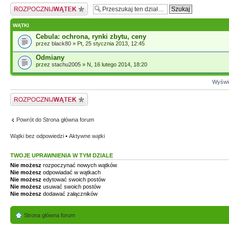
Napisz wątek
WĄTKI
Cebula: ochrona, rynki zbytu, ceny
przez
black80
» Pt, 25 stycznia 2013, 12:45
Odmiany
przez
stachu2005
» N, 16 lutego 2014, 18:20
Wyświe
Napisz wątek
Powrót do Strona główna forum
Wątki bez odpowiedzi
•
Aktywne wątki
TWOJE UPRAWNIENIA W TYM DZIALE
Nie możesz
rozpoczynać nowych wątków
Nie możesz
odpowiadać w wątkach
Nie możesz
edytować swoich postów
Nie możesz
usuwać swoich postów
Nie możesz
dodawać załączników
Strona główna forum