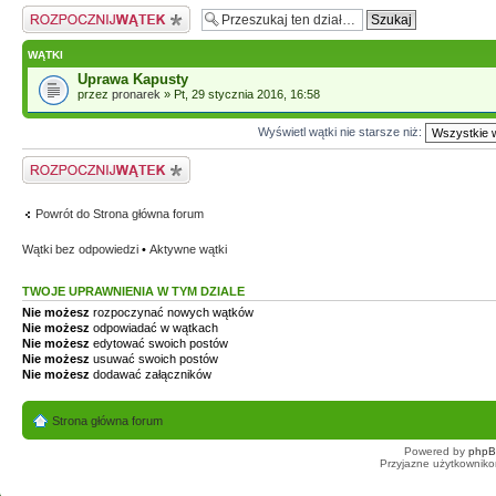
Napisz wątek
WĄTKI
Uprawa Kapusty
przez
pronarek
» Pt, 29 stycznia 2016, 16:58
Wyświetl wątki nie starsze niż:
Napisz wątek
Powrót do Strona główna forum
Wątki bez odpowiedzi
•
Aktywne wątki
TWOJE UPRAWNIENIA W TYM DZIALE
Nie możesz
rozpoczynać nowych wątków
Nie możesz
odpowiadać w wątkach
Nie możesz
edytować swoich postów
Nie możesz
usuwać swoich postów
Nie możesz
dodawać załączników
Strona główna forum
Powered by
php
Przyjazne użytkowniko