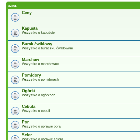
DZIAŁ
Ceny
Kapusta
Wszystko o kapuście
Burak ćwikłowy
Wszystko o buraczku ćwikłowym
Marchew
Wszystko o marchewce
Pomidory
Wszystko o pomidorach
Ogórki
Wszystko o ogórkach
Cebula
Wszystko o cebuli
Por
Wszystko o uprawie pora
Seler
Wszystko o uprawie selera