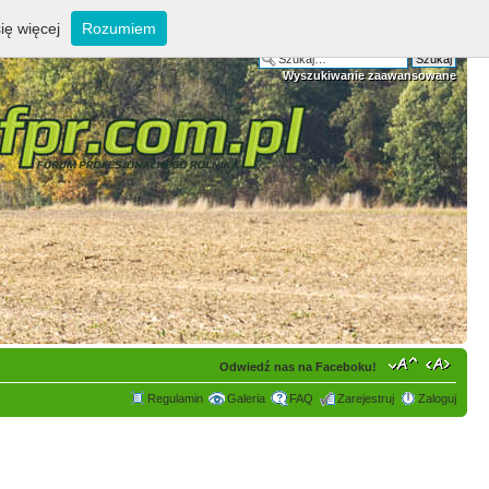
ię więcej
Rozumiem
Wyszukiwanie zaawansowane
Odwiedź nas na Faceboku!
Regulamin
Galeria
FAQ
Zarejestruj
Zaloguj