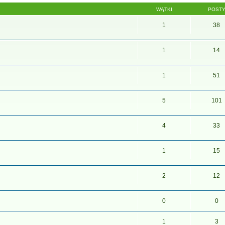
WĄTKI
POST
1
38
1
14
1
51
5
101
4
33
1
15
2
12
0
0
1
3