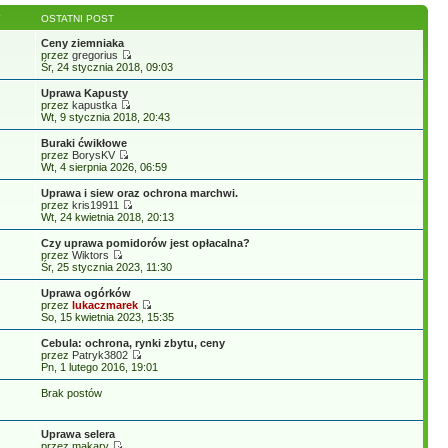
Y
OSTATNI POST
Ceny ziemniaka
przez
gregorius
Śr, 24 stycznia 2018, 09:03
Uprawa Kapusty
przez
kapustka
Wt, 9 stycznia 2018, 20:43
Buraki ćwikłowe
przez
BorysKV
Wt, 4 sierpnia 2026, 06:59
Uprawa i siew oraz ochrona marchwi.
przez
kris19911
Wt, 24 kwietnia 2018, 20:13
Czy uprawa pomidorów jest opłacalna?
przez
Wiktors
Śr, 25 stycznia 2023, 11:30
Uprawa ogórków
przez
lukaczmarek
So, 15 kwietnia 2023, 15:35
Cebula: ochrona, rynki zbytu, ceny
przez
Patryk3802
Pn, 1 lutego 2016, 19:01
Brak postów
Uprawa selera
przez makary