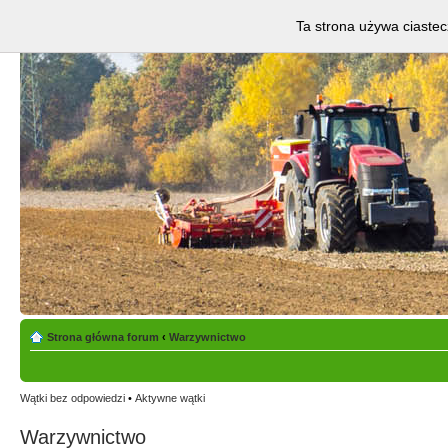
Ta strona używa ciastec
Strona główna forum
‹
Warzywnictwo
Wątki bez odpowiedzi
•
Aktywne wątki
Warzywnictwo