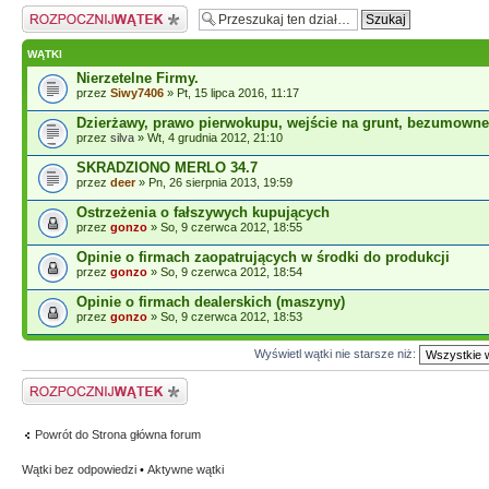
Napisz wątek
WĄTKI
Nierzetelne Firmy.
przez
Siwy7406
» Pt, 15 lipca 2016, 11:17
Dzierżawy, prawo pierwokupu, wejście na grunt, bezumowne
przez
silva
» Wt, 4 grudnia 2012, 21:10
SKRADZIONO MERLO 34.7
przez
deer
» Pn, 26 sierpnia 2013, 19:59
Ostrzeżenia o fałszywych kupujących
przez
gonzo
» So, 9 czerwca 2012, 18:55
Opinie o firmach zaopatrujących w środki do produkcji
przez
gonzo
» So, 9 czerwca 2012, 18:54
Opinie o firmach dealerskich (maszyny)
przez
gonzo
» So, 9 czerwca 2012, 18:53
Wyświetl wątki nie starsze niż:
Napisz wątek
Powrót do Strona główna forum
Wątki bez odpowiedzi
•
Aktywne wątki