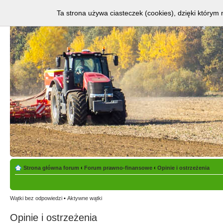
Ta strona używa ciasteczek (cookies), dzięki którym 
Strona główna forum
‹
Forum prawno-finansowe
‹
Opinie i ostrzeżenia
Wątki bez odpowiedzi
•
Aktywne wątki
Opinie i ostrzeżenia