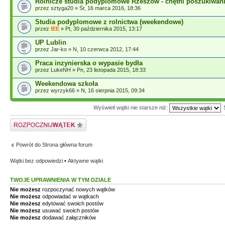
Rolnicze studia podyplomowe Rzeszów - chętni poszukiwan
przez
sztyga20
» Śr, 16 marca 2016, 18:36
Studia podyplomowe z rolnictwa (weekendowe)
przez
IEE
» Pt, 30 października 2015, 13:17
UP Lublin
przez
Jar-ko
» N, 10 czerwca 2012, 17:44
Praca inzynierska o wypasie bydła
przez
LukeNH
» Pn, 23 listopada 2015, 18:33
Weekendowa szkoła
przez
wyrzyk66
» N, 16 sierpnia 2015, 09:34
Wyświetl wątki nie starsze niż:
Napisz wątek
Powrót do Strona główna forum
Wątki bez odpowiedzi
•
Aktywne wątki
TWOJE UPRAWNIENIA W TYM DZIALE
Nie możesz
rozpoczynać nowych wątków
Nie możesz
odpowiadać w wątkach
Nie możesz
edytować swoich postów
Nie możesz
usuwać swoich postów
Nie możesz
dodawać załączników