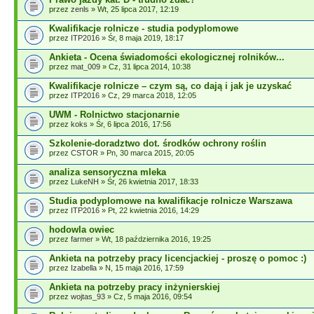
przez
zenls
» Wt, 25 lipca 2017, 12:19
Kwalifikacje rolnicze - studia podyplomowe
przez
ITP2016
» Śr, 8 maja 2019, 18:17
Ankieta - Ocena świadomości ekologicznej rolników...
przez
mat_009
» Cz, 31 lipca 2014, 10:38
Kwalifikacje rolnicze – czym są, co dają i jak je uzyskać
przez
ITP2016
» Cz, 29 marca 2018, 12:05
UWM - Rolnictwo stacjonarnie
przez
koks
» Śr, 6 lipca 2016, 17:56
Szkolenie-doradztwo dot. środków ochrony roślin
przez
CSTOR
» Pn, 30 marca 2015, 20:05
analiza sensoryczna mleka
przez
LukeNH
» Śr, 26 kwietnia 2017, 18:33
Studia podyplomowe na kwalifikacje rolnicze Warszawa
przez
ITP2016
» Pt, 22 kwietnia 2016, 14:29
hodowla owiec
przez
farmer
» Wt, 18 października 2016, 19:25
Ankieta na potrzeby pracy licencjackiej - proszę o pomoc :)
przez
Izabella
» N, 15 maja 2016, 17:59
Ankieta na potrzeby pracy inżynierskiej
przez
wojtas_93
» Cz, 5 maja 2016, 09:54