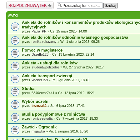
Napisz wątek
WĄTKI
Ankieta do rolników i konsumentów produktów ekologicznyc
tradycyjnych
przez
Paula_PP
» Cz, 15 maja 2025, 14:00
Ankieta do rolników odnośnie własnego gospodarstwa
przez
rolnikszukazony
» Wt, 1 sierpnia 2023, 09:28
Pomoc w magisterce
przez
Drzeffo123
» Cz, 13 kwietnia 2023, 22:14
Ankieta - usługi dla rolników
przez
studentwpotrzebie
» Wt, 27 grudnia 2022, 16:17
Ankieta transport zwierząt
przez
Wicker159
» Pt, 3 grudnia 2021, 18:49
Studia
przez 6340zetor7441 » Cz, 12 lipca 2012, 15:21
Wybór uczelni
przez
brzozak2
» So, 6 lipca 2013, 17:41
studia podyplomowe z rolnictwa
przez
rolniczestudia
» Cz, 7 września 2017, 15:33
Zawód - Ogrodnik
przez
migawka
» Pn, 1 sierpnia 2016, 16:20
Prawo jazdy kat. D - trudno zdać?