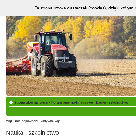
Ta strona używa ciasteczek (cookies), dzięki którym 
Strona główna forum
‹
Forum prawno-finansowe
‹
Nauka i szkolnictwo
Wątki bez odpowiedzi
•
Aktywne wątki
Nauka i szkolnictwo