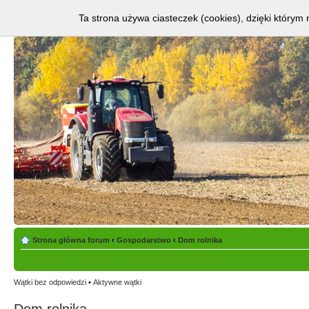
jakoś mieszkać musi, wasze problemy oraz ich rozwiązania. " />
Ta strona używa ciasteczek (cookies), dzięki którym 
Strona główna forum
‹
Gospodarstwo
‹
Dom rolnika
Wątki bez odpowiedzi
•
Aktywne wątki