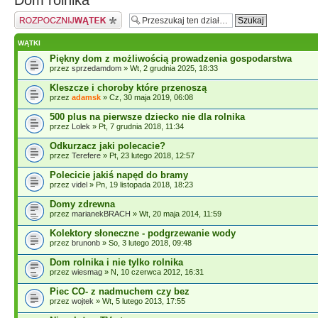
Dom rolnika
Napisz wątek
WĄTKI
Piękny dom z możliwością prowadzenia gospodarstwa
przez
sprzedamdom
» Wt, 2 grudnia 2025, 18:33
Kleszcze i choroby które przenoszą
przez
adamsk
» Cz, 30 maja 2019, 06:08
500 plus na pierwsze dziecko nie dla rolnika
przez
Lolek
» Pt, 7 grudnia 2018, 11:34
Odkurzacz jaki polecacie?
przez
Terefere
» Pt, 23 lutego 2018, 12:57
Polecicie jakiś napęd do bramy
przez
videl
» Pn, 19 listopada 2018, 18:23
Domy zdrewna
przez
marianekBRACH
» Wt, 20 maja 2014, 11:59
Kolektory słoneczne - podgrzewanie wody
przez
brunonb
» So, 3 lutego 2018, 09:48
Dom rolnika i nie tylko rolnika
przez
wiesmag
» N, 10 czerwca 2012, 16:31
Piec CO- z nadmuchem czy bez
przez
wojtek
» Wt, 5 lutego 2013, 17:55