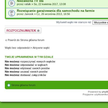
Niezależna TV sta
przez
rafalk
» So, 22 kwietnia 2017, 13:08
Rozwiązanie garażowania dla samochodu na farmie
przez
Janosik
» Cz, 26 września 2013, 16:56
Wyświetl wątki nie starsze niż:
Napisz wątek
Powrót do Strona główna forum
Wątki bez odpowiedzi
•
Aktywne wątki
TWOJE UPRAWNIENIA W TYM DZIALE
Nie możesz
rozpoczynać nowych wątków
Nie możesz
odpowiadać w wątkach
Nie możesz
edytować swoich postów
Nie możesz
usuwać swoich postów
Nie możesz
dodawać załączników
Strona główna forum
Powered by
php
Przyjazne użytkowniko