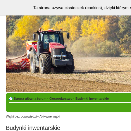
Ta strona używa ciasteczek (cookies), dzięki którym 
Strona główna forum
‹
Gospodarstwo
‹
Budynki inwentarskie
Wątki bez odpowiedzi
•
Aktywne wątki
Budynki inwentarskie