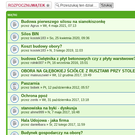
Napisz wątek
WĄTKI
Budowa pierwszego silosu na sianokiszonkę
przez
Agrus
» Wt, 4 maja 2021, 07:13
Silos BIN
przez
kostek183
» So, 25 kwietnia 2020, 09:36
Koszt budowy obory?
przez
kostek183
» N, 3 lutego 2019, 11:03
budowa Cielętnika z płyt betonowych czy z płyty warstwowe
przez
rolnik007
» Pt, 16 września 2016, 15:01
OBORA NA GŁĘBOKIEJ ŚCIÓŁCE Z RUSZTAMI PRZY STO
przez
mateuszwiel
» Wt, 12 grudnia 2017, 19:49
Paszarnia
przez
bobek
» Pt, 12 października 2012, 05:57
Ochrona ppoż
przez
zenls
» Wt, 31 października 2017, 13:18
stanowiska na byki - dyskusja
przez
ahme999
» N, 7 maja 2017, 16:48
Hala Udojowa - jaka firma
przez
danielbara
» Śr, 22 lutego 2017, 11:59
Budynek gospodarczy na oborę?