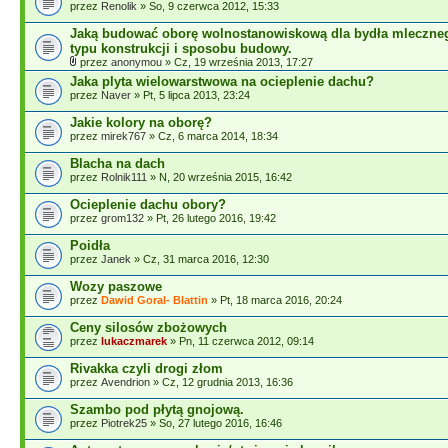
przez
Renolik
» So, 9 czerwca 2012, 15:33
Jaką budować oborę wolnostanowiskową dla bydła mleczn
typu konstrukcji i sposobu budowy.
przez
anonymou
» Cz, 19 września 2013, 17:27
Jaka plyta wielowarstwowa na ocieplenie dachu?
przez
Naver
» Pt, 5 lipca 2013, 23:24
Jakie kolory na oborę?
przez
mirek767
» Cz, 6 marca 2014, 18:34
Blacha na dach
przez
Rolnik111
» N, 20 września 2015, 16:42
Ocieplenie dachu obory?
przez
grom132
» Pt, 26 lutego 2016, 19:42
Poidła
przez
Janek
» Cz, 31 marca 2016, 12:30
Wozy paszowe
przez
Dawid Goral- Blattin
» Pt, 18 marca 2016, 20:24
Ceny silosów zbożowych
przez
lukaczmarek
» Pn, 11 czerwca 2012, 09:14
Rivakka czyli drogi złom
przez
Avendrion
» Cz, 12 grudnia 2013, 16:36
Szambo pod płytą gnojową.
przez
Piotrek25
» So, 27 lutego 2016, 16:46