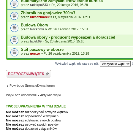
Automatyczne zamykanie/otwieranie kurnika
przez
radekpol333
» Pn, 22 lutego 2016, 08:29
Zbiornik na gnojowice 700m3
przez
lukaczmarek
» Pt, 8 stycznia 2016, 12:11
Budowa Obory
przez
blackdevil
» Wt, 26 czerwca 2012, 15:31
Budowa obory - producent wyposażenia doradzcie!
przez
tadek99
» Śr, 28 stycznia 2015, 15:18
Stół paszowy w oborze
przez
gonzo
» Pt, 26 października 2012, 13:28
Wyświetl wątki nie starsze niż:
Napisz wątek
Powrót do Strona główna forum
Wątki bez odpowiedzi
•
Aktywne wątki
TWOJE UPRAWNIENIA W TYM DZIALE
Nie możesz
rozpoczynać nowych wątków
Nie możesz
odpowiadać w wątkach
Nie możesz
edytować swoich postów
Nie możesz
usuwać swoich postów
Nie możesz
dodawać załączników