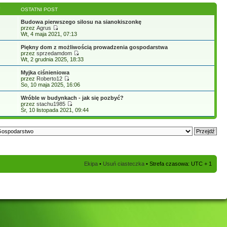
Y
OSTATNI POST
Budowa pierwszego silosu na sianokiszonkę
przez
Agrus
Wt, 4 maja 2021, 07:13
Piękny dom z możliwością prowadzenia gospodarstwa
przez
sprzedamdom
Wt, 2 grudnia 2025, 18:33
Myjka ciśnieniowa
przez
Roberto12
So, 10 maja 2025, 16:06
Wróble w budynkach - jak się pozbyć?
przez
stachu1985
Śr, 10 listopada 2021, 09:44
Ekipa
•
Usuń ciasteczka
• Strefa czasowa: UTC + 1