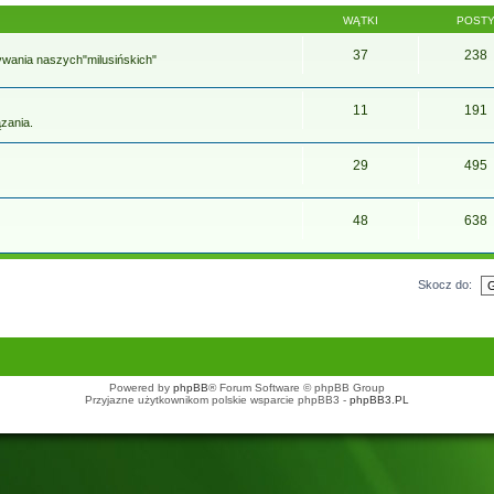
WĄTKI
POST
37
238
ywania naszych"milusińskich"
11
191
zania.
29
495
48
638
Skocz do:
Powered by
phpBB
® Forum Software © phpBB Group
Przyjazne użytkownikom polskie wsparcie phpBB3 -
phpBB3.PL