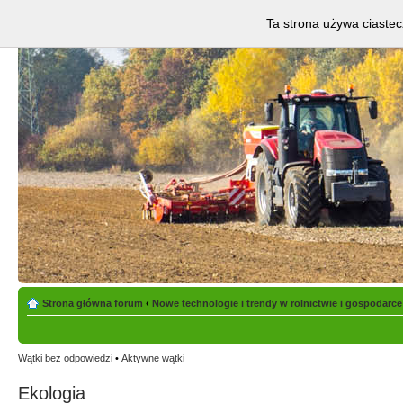
Ta strona używa ciastec
Strona główna forum
‹
Nowe technologie i trendy w rolnictwie i gospodarce
Wątki bez odpowiedzi
•
Aktywne wątki
Ekologia