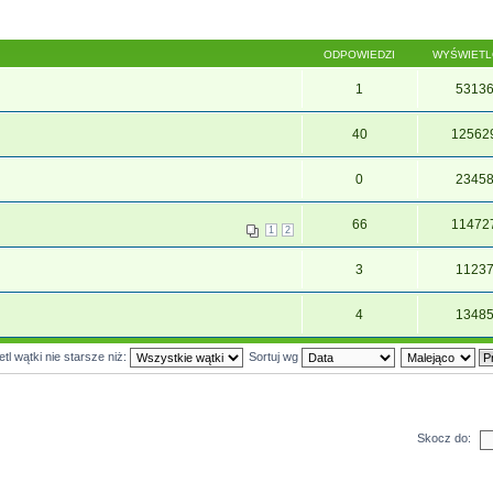
ODPOWIEDZI
WYŚWIET
1
5313
40
12562
0
2345
66
11472
1
2
3
1123
4
1348
tl wątki nie starsze niż:
Sortuj wg
Skocz do: