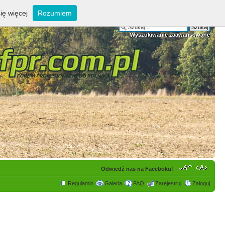
ię więcej
Rozumiem
Wyszukiwanie zaawansowane
Odwiedź nas na Faceboku!
Regulamin
Galeria
FAQ
Zarejestruj
Zaloguj