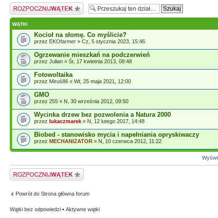
Napisz wątek
WĄTKI
Kocioł na słomę. Co myślicie?
przez
EKOfarmer
» Cz, 5 stycznia 2023, 15:46
Ogrzewanie mieszkań na podczerwień
przez
Julian
» Śr, 17 kwietnia 2013, 08:48
Fotowoltaika
przez
Miruś86
» Wt, 25 maja 2021, 12:00
GMO
przez
255
» N, 30 września 2012, 09:50
Wycinka drzew bez pozwolenia a Natura 2000
przez
lukaczmarek
» N, 12 lutego 2017, 14:48
Biobed - stanowisko mycia i napełniania opryskiwaczy
przez
MECHANIZATOR
» N, 10 czerwca 2012, 11:22
Wyświe
Napisz wątek
Powrót do Strona główna forum
Wątki bez odpowiedzi
•
Aktywne wątki