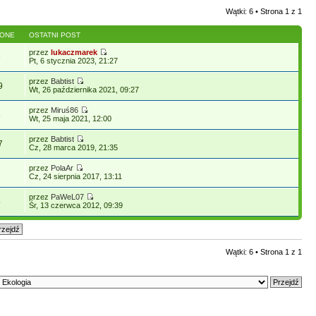
Wątki: 6 • Strona
1
z
1
LONE
OSTATNI POST
przez
lukaczmarek
6
Pt, 6 stycznia 2023, 21:27
przez
Babtist
9
Wt, 26 października 2021, 09:27
przez
Miruś86
8
Wt, 25 maja 2021, 12:00
przez
Babtist
7
Cz, 28 marca 2019, 21:35
przez
PolaAr
7
Cz, 24 sierpnia 2017, 13:11
przez
PaWeL07
5
Śr, 13 czerwca 2012, 09:39
Wątki: 6 • Strona
1
z
1