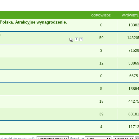
ODPOWIEDZI
WYŚWIET
Polska. Atrakcyjne wynagrodzenie.
0
1338
e
59
14320
1
2
3
7152
12
3386
0
6675
5
1389
18
4427
39
8318
4
1171
tl wątki nie starsze niż:
Sortuj wg