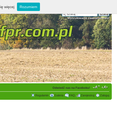
ię więcej
Rozumiem
Wyszukiwanie zaawansowane
Odwiedź nas na Faceboku!
Regulamin
Galeria
FAQ
Zarejestruj
Zaloguj