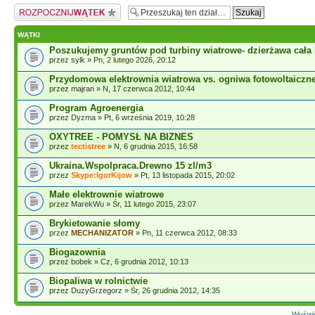
Napisz wątek
WĄTKI
Poszukujemy gruntów pod turbiny wiatrowe- dzierżawa cała 
przez
sylk
» Pn, 2 lutego 2026, 20:12
Przydomowa elektrownia wiatrowa vs. ogniwa fotowoltaiczn
przez
majran
» N, 17 czerwca 2012, 10:44
Program Agroenergia
przez
Dyzma
» Pt, 6 września 2019, 10:28
OXYTREE - POMYSŁ NA BIZNES
przez
tectistree
» N, 6 grudnia 2015, 16:58
Ukraina.Wspolpraca.Drewno 15 zl/m3
przez
Skype:IgorKijow
» Pt, 13 listopada 2015, 20:02
Małe elektrownie wiatrowe
przez
MarekWu
» Śr, 11 lutego 2015, 23:07
Brykietowanie słomy
przez
MECHANIZATOR
» Pn, 11 czerwca 2012, 08:33
Biogazownia
przez
bobek
» Cz, 6 grudnia 2012, 10:13
Biopaliwa w rolnictwie
przez
DuzyGrzegorz
» Śr, 26 grudnia 2012, 14:35
Wyświe