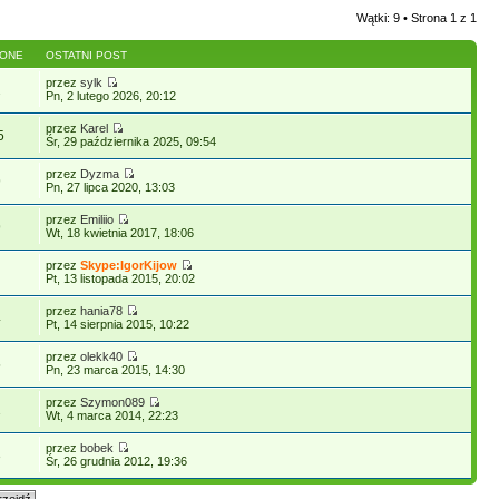
Wątki: 9 • Strona
1
z
1
LONE
OSTATNI POST
przez
sylk
2
Pn, 2 lutego 2026, 20:12
przez
Karel
5
Śr, 29 października 2025, 09:54
przez
Dyzma
9
Pn, 27 lipca 2020, 13:03
przez
Emiliio
9
Wt, 18 kwietnia 2017, 18:06
przez
Skype:IgorKijow
Pt, 13 listopada 2015, 20:02
przez
hania78
4
Pt, 14 sierpnia 2015, 10:22
przez
olekk40
5
Pn, 23 marca 2015, 14:30
przez
Szymon089
1
Wt, 4 marca 2014, 22:23
przez
bobek
3
Śr, 26 grudnia 2012, 19:36