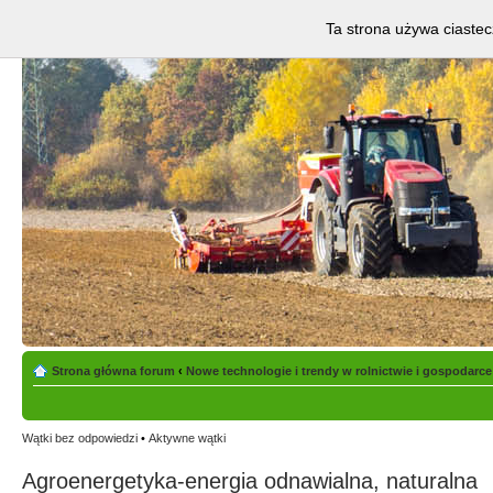
Ta strona używa ciastec
Strona główna forum
‹
Nowe technologie i trendy w rolnictwie i gospodarce
Wątki bez odpowiedzi
•
Aktywne wątki
Agroenergetyka-energia odnawialna, naturalna