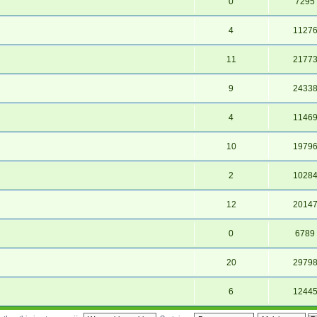
0
7295
4
1127
11
2177
9
2433
4
1146
10
1979
2
1028
12
2014
0
6789
20
2979
6
1244