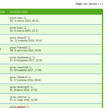
Wątki: 20 • Strona
1
z
1
LONE
OSTATNI POST
przez
karo
5
Wt, 9 marca 2021, 02:31
przez
karo
So, 6 marca 2021, 15:17
przez
lukas22
3
So, 21 kwietnia 2018, 18:42
przez
Pawel20
9
Wt, 9 stycznia 2018, 20:25
przez
Sadowniczy
8
Pt, 24 listopada 2017, 12:35
przez
macko94
Pt, 28 kwietnia 2017, 17:56
przez
Rolnik42
8
Śr, 17 sierpnia 2016, 08:46
przez
Andrzej10
Pt, 15 lipca 2016, 17:52
przez
wektron
Pt, 27 maja 2016, 12:45
przez
gonzo