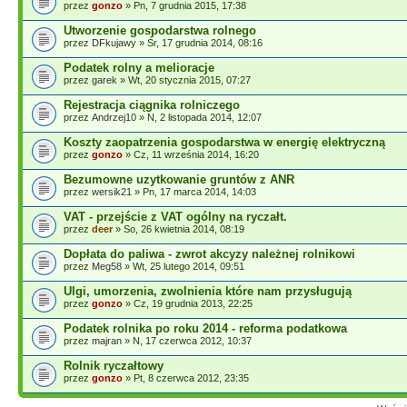
przez
gonzo
» Pn, 7 grudnia 2015, 17:38
Utworzenie gospodarstwa rolnego
przez
DFkujawy
» Śr, 17 grudnia 2014, 08:16
Podatek rolny a melioracje
przez
garek
» Wt, 20 stycznia 2015, 07:27
Rejestracja ciągnika rolniczego
przez
Andrzej10
» N, 2 listopada 2014, 12:07
Koszty zaopatrzenia gospodarstwa w energię elektryczną
przez
gonzo
» Cz, 11 września 2014, 16:20
Bezumowne uzytkowanie gruntów z ANR
przez
wersik21
» Pn, 17 marca 2014, 14:03
VAT - przejście z VAT ogólny na ryczałt.
przez
deer
» So, 26 kwietnia 2014, 08:19
Dopłata do paliwa - zwrot akcyzy należnej rolnikowi
przez
Meg58
» Wt, 25 lutego 2014, 09:51
Ulgi, umorzenia, zwolnienia które nam przysługują
przez
gonzo
» Cz, 19 grudnia 2013, 22:25
Podatek rolnika po roku 2014 - reforma podatkowa
przez
majran
» N, 17 czerwca 2012, 10:37
Rolnik ryczałtowy
przez
gonzo
» Pt, 8 czerwca 2012, 23:35