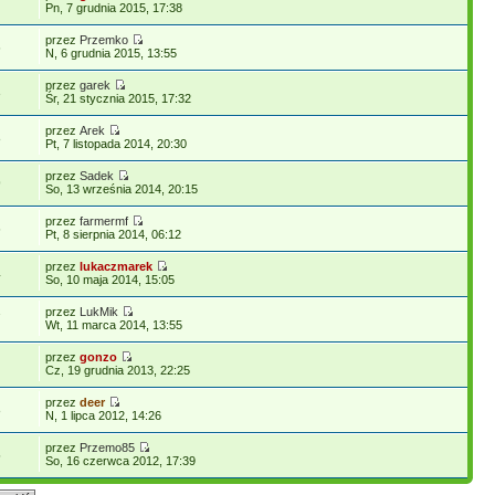
Pn, 7 grudnia 2015, 17:38
przez
Przemko
6
N, 6 grudnia 2015, 13:55
przez
garek
3
Śr, 21 stycznia 2015, 17:32
przez
Arek
8
Pt, 7 listopada 2014, 20:30
przez
Sadek
9
So, 13 września 2014, 20:15
przez
farmermf
6
Pt, 8 sierpnia 2014, 06:12
przez
lukaczmarek
4
So, 10 maja 2014, 15:05
przez
LukMik
7
Wt, 11 marca 2014, 13:55
przez
gonzo
Cz, 19 grudnia 2013, 22:25
przez
deer
8
N, 1 lipca 2012, 14:26
przez
Przemo85
5
So, 16 czerwca 2012, 17:39