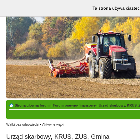
Ta strona używa ciastec
Strona główna forum
‹
Forum prawno-finansowe
‹
Urząd skarbowy, KRUS, 
Wątki bez odpowiedzi
•
Aktywne wątki
Urząd skarbowy, KRUS, ZUS, Gmina