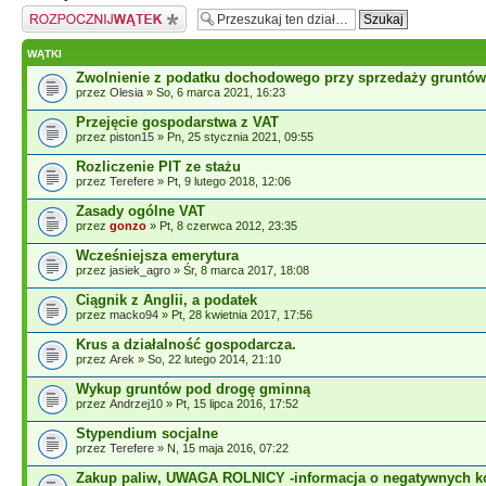
Napisz wątek
WĄTKI
Zwolnienie z podatku dochodowego przy sprzedaży gruntów
przez
Olesia
» So, 6 marca 2021, 16:23
Przejęcie gospodarstwa z VAT
przez
piston15
» Pn, 25 stycznia 2021, 09:55
Rozliczenie PIT ze stażu
przez
Terefere
» Pt, 9 lutego 2018, 12:06
Zasady ogólne VAT
przez
gonzo
» Pt, 8 czerwca 2012, 23:35
Wcześniejsza emerytura
przez
jasiek_agro
» Śr, 8 marca 2017, 18:08
Ciągnik z Anglii, a podatek
przez
macko94
» Pt, 28 kwietnia 2017, 17:56
Krus a działalność gospodarcza.
przez
Arek
» So, 22 lutego 2014, 21:10
Wykup gruntów pod drogę gminną
przez
Andrzej10
» Pt, 15 lipca 2016, 17:52
Stypendium socjalne
przez
Terefere
» N, 15 maja 2016, 07:22
Zakup paliw, UWAGA ROLNICY -informacja o negatywnych ko