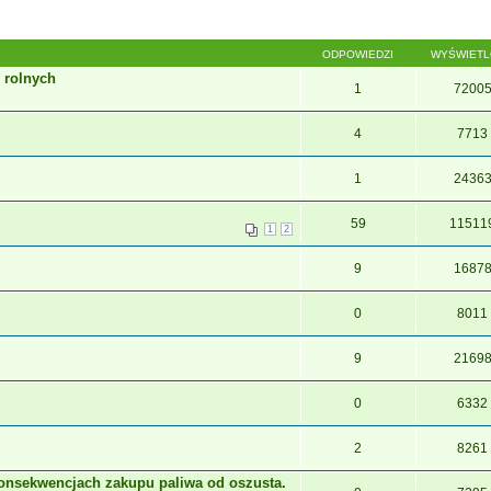
ODPOWIEDZI
WYŚWIET
 rolnych
1
7200
4
7713
1
2436
59
11511
1
2
9
1687
0
8011
9
2169
0
6332
2
8261
nsekwencjach zakupu paliwa od oszusta.