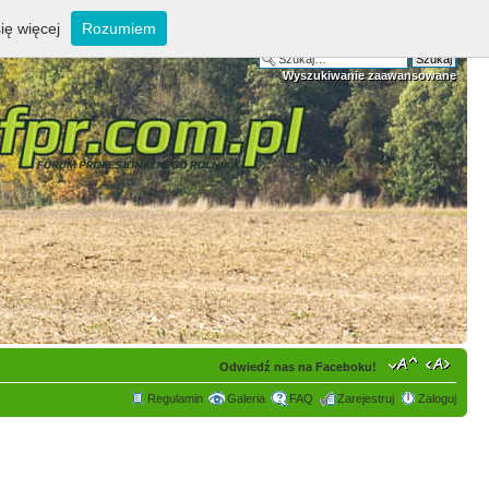
ię więcej
Rozumiem
Wyszukiwanie zaawansowane
Odwiedź nas na Faceboku!
Regulamin
Galeria
FAQ
Zarejestruj
Zaloguj