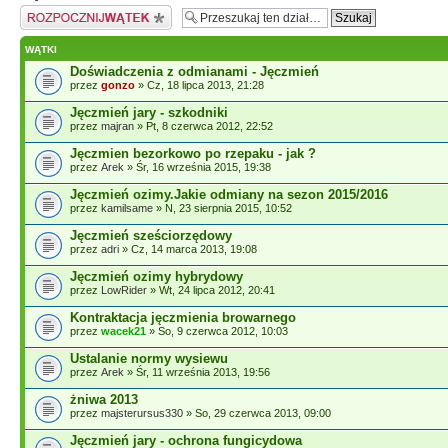
Napisz wątek
WĄTKI
Doświadczenia z odmianami - Jęczmień
przez
gonzo
» Cz, 18 lipca 2013, 21:28
Jęczmień jary - szkodniki
przez
majran
» Pt, 8 czerwca 2012, 22:52
Jęczmien bezorkowo po rzepaku - jak ?
przez
Arek
» Śr, 16 września 2015, 19:38
Jęczmień ozimy.Jakie odmiany na sezon 2015/2016
przez
kamilsame
» N, 23 sierpnia 2015, 10:52
Jęczmień sześciorzędowy
przez
adri
» Cz, 14 marca 2013, 19:08
Jęczmień ozimy hybrydowy
przez
LowRider
» Wt, 24 lipca 2012, 20:41
Kontraktacja jęczmienia browarnego
przez
wacek21
» So, 9 czerwca 2012, 10:03
Ustalanie normy wysiewu
przez
Arek
» Śr, 11 września 2013, 19:56
żniwa 2013
przez
majsterursus330
» So, 29 czerwca 2013, 09:00
Jęczmień jary - ochrona fungicydowa