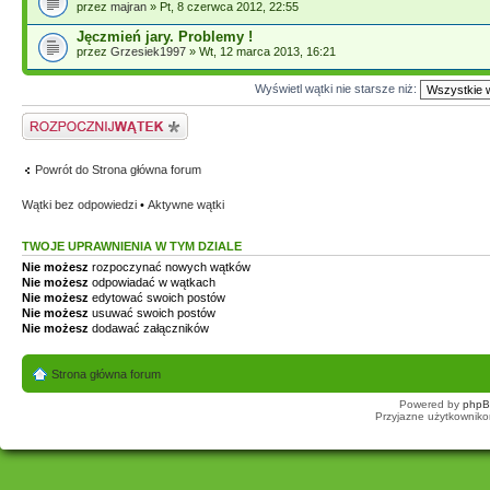
przez
majran
» Pt, 8 czerwca 2012, 22:55
Jęczmień jary. Problemy !
przez
Grzesiek1997
» Wt, 12 marca 2013, 16:21
Wyświetl wątki nie starsze niż:
Napisz wątek
Powrót do Strona główna forum
Wątki bez odpowiedzi
•
Aktywne wątki
TWOJE UPRAWNIENIA W TYM DZIALE
Nie możesz
rozpoczynać nowych wątków
Nie możesz
odpowiadać w wątkach
Nie możesz
edytować swoich postów
Nie możesz
usuwać swoich postów
Nie możesz
dodawać załączników
Strona główna forum
Powered by
php
Przyjazne użytkowniko