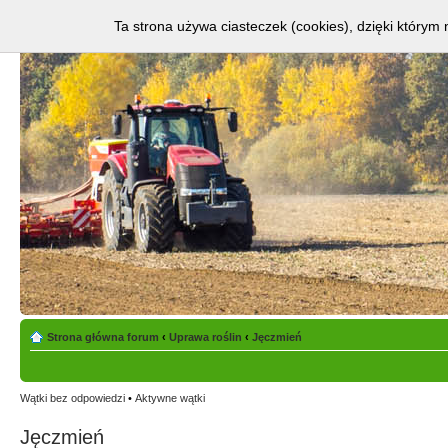
Ta strona używa ciasteczek (cookies), dzięki którym 
Strona główna forum
‹
Uprawa roślin
‹
Jęczmień
Wątki bez odpowiedzi
•
Aktywne wątki
Jęczmień