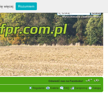
ię więcej
Rozumiem
Wyszukiwanie zaawansowane
Odwiedź nas na Faceboku!
Regulamin
Galeria
FAQ
Zarejestruj
Zaloguj