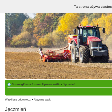
Ta strona używa ciastec
Strona główna forum
‹
Uprawa roślin
‹
Jęczmień
Wątki bez odpowiedzi
•
Aktywne wątki
Jęczmień