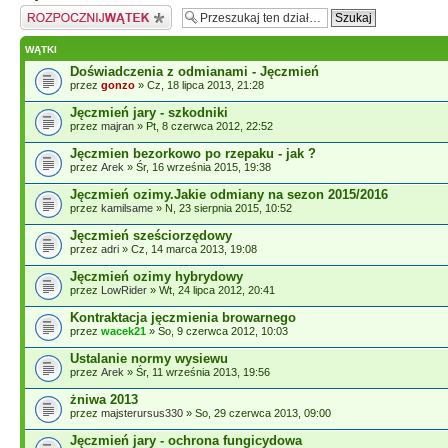
Napisz wątek
WĄTKI
Doświadczenia z odmianami - Jęczmień
przez
gonzo
» Cz, 18 lipca 2013, 21:28
Jęczmień jary - szkodniki
przez
majran
» Pt, 8 czerwca 2012, 22:52
Jęczmien bezorkowo po rzepaku - jak ?
przez
Arek
» Śr, 16 września 2015, 19:38
Jęczmień ozimy.Jakie odmiany na sezon 2015/2016
przez
kamilsame
» N, 23 sierpnia 2015, 10:52
Jęczmień sześciorzędowy
przez
adri
» Cz, 14 marca 2013, 19:08
Jęczmień ozimy hybrydowy
przez
LowRider
» Wt, 24 lipca 2012, 20:41
Kontraktacja jęczmienia browarnego
przez
wacek21
» So, 9 czerwca 2012, 10:03
Ustalanie normy wysiewu
przez
Arek
» Śr, 11 września 2013, 19:56
żniwa 2013
przez
majsterursus330
» So, 29 czerwca 2013, 09:00
Jęczmień jary - ochrona fungicydowa