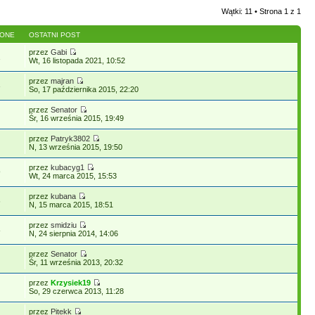
Wątki: 11 • Strona
1
z
1
LONE
OSTATNI POST
przez
Gabi
1
Wt, 16 listopada 2021, 10:52
przez
majran
3
So, 17 października 2015, 22:20
przez
Senator
Śr, 16 września 2015, 19:49
przez
Patryk3802
N, 13 września 2015, 19:50
przez
kubacyg1
9
Wt, 24 marca 2015, 15:53
przez
kubana
6
N, 15 marca 2015, 18:51
przez
smidziu
8
N, 24 sierpnia 2014, 14:06
przez
Senator
Śr, 11 września 2013, 20:32
przez
Krzysiek19
So, 29 czerwca 2013, 11:28
przez
Pitekk