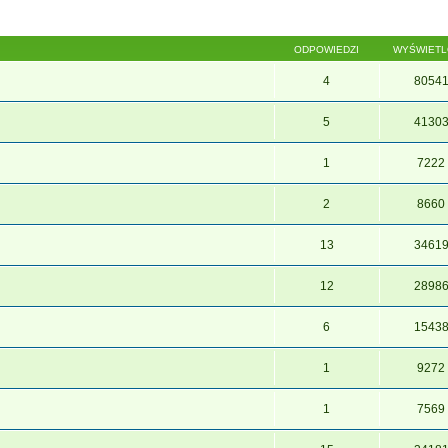
ODPOWIEDZI
WYŚWIET
4
8054
5
4130
1
7222
2
8660
13
3461
12
2898
6
1543
1
9272
1
7569