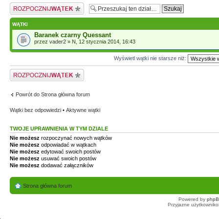
Napisz wątek
WĄTKI
Baranek czarny Quessant
przez
vader2
» N, 12 stycznia 2014, 16:43
Wyświetl wątki nie starsze niż:
Napisz wątek
Powrót do Strona główna forum
Wątki bez odpowiedzi
•
Aktywne wątki
TWOJE UPRAWNIENIA W TYM DZIALE
Nie możesz
rozpoczynać nowych wątków
Nie możesz
odpowiadać w wątkach
Nie możesz
edytować swoich postów
Nie możesz
usuwać swoich postów
Nie możesz
dodawać załączników
Strona główna forum
Powered by
php
Przyjazne użytkowniko