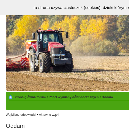
Ta strona używa ciasteczek (cookies), dzięki którym 
Strona główna forum
‹
Panel wymiany dóbr doczesnych
‹
Oddam
Wątki bez odpowiedzi
•
Aktywne wątki
Oddam