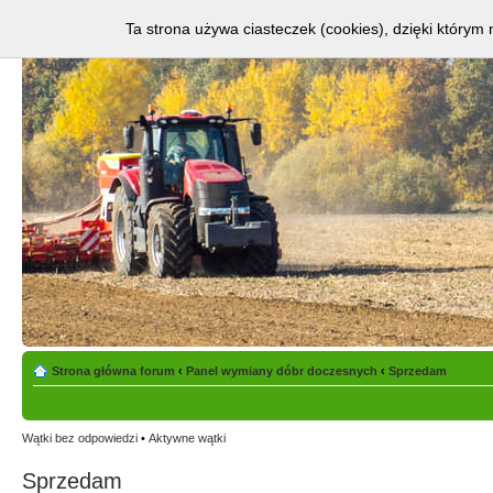
Ta strona używa ciasteczek (cookies), dzięki którym 
Strona główna forum
‹
Panel wymiany dóbr doczesnych
‹
Sprzedam
Wątki bez odpowiedzi
•
Aktywne wątki
Sprzedam