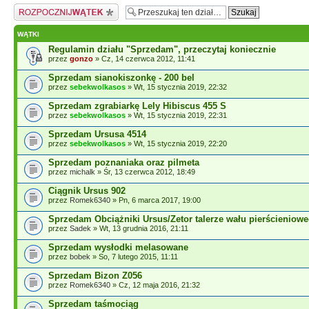
Napisz wątek
WĄTKI
Regulamin działu "Sprzedam", przeczytaj koniecznie
przez
gonzo
» Cz, 14 czerwca 2012, 11:41
Sprzedam sianokiszonkę - 200 bel
przez
sebekwolkasos
» Wt, 15 stycznia 2019, 22:32
Sprzedam zgrabiarkę Lely Hibiscus 455 S
przez
sebekwolkasos
» Wt, 15 stycznia 2019, 22:31
Sprzedam Ursusa 4514
przez
sebekwolkasos
» Wt, 15 stycznia 2019, 22:20
Sprzedam poznaniaka oraz pilmeta
przez
michalk
» Śr, 13 czerwca 2012, 18:49
Ciągnik Ursus 902
przez
Romek6340
» Pn, 6 marca 2017, 19:00
Sprzedam Obciążniki Ursus/Zetor talerze wału pierścieniowe
przez
Sadek
» Wt, 13 grudnia 2016, 21:11
Sprzedam wysłodki melasowane
przez
bobek
» So, 7 lutego 2015, 11:11
Sprzedam Bizon Z056
przez
Romek6340
» Cz, 12 maja 2016, 21:32
Sprzedam taśmociąg