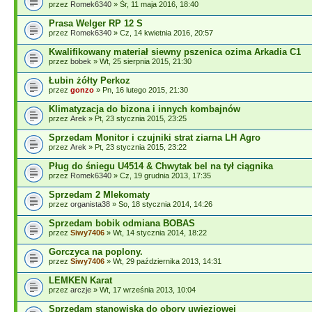
przez
Romek6340
» Śr, 11 maja 2016, 18:40
Prasa Welger RP 12 S
przez
Romek6340
» Cz, 14 kwietnia 2016, 20:57
Kwalifikowany materiał siewny pszenica ozima Arkadia C1
przez
bobek
» Wt, 25 sierpnia 2015, 21:30
Łubin żółty Perkoz
przez
gonzo
» Pn, 16 lutego 2015, 21:30
Klimatyzacja do bizona i innych kombajnów
przez
Arek
» Pt, 23 stycznia 2015, 23:25
Sprzedam Monitor i czujniki strat ziarna LH Agro
przez
Arek
» Pt, 23 stycznia 2015, 23:22
Pług do śniegu U4514 & Chwytak bel na tył ciągnika
przez
Romek6340
» Cz, 19 grudnia 2013, 17:35
Sprzedam 2 Mlekomaty
przez
organista38
» So, 18 stycznia 2014, 14:26
Sprzedam bobik odmiana BOBAS
przez
Siwy7406
» Wt, 14 stycznia 2014, 18:22
Gorczyca na poplony.
przez
Siwy7406
» Wt, 29 października 2013, 14:31
LEMKEN Karat
przez
arczje
» Wt, 17 września 2013, 10:04
Sprzedam stanowiska do obory uwięziowej