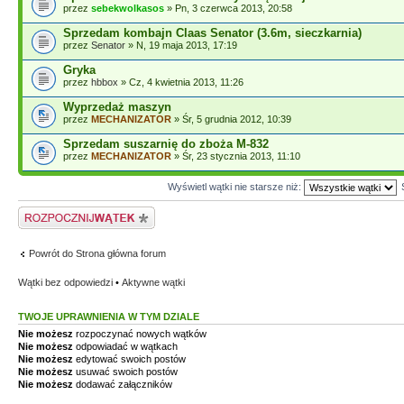
przez
sebekwolkasos
» Pn, 3 czerwca 2013, 20:58
Sprzedam kombajn Claas Senator (3.6m, sieczkarnia)
przez
Senator
» N, 19 maja 2013, 17:19
Gryka
przez
hbbox
» Cz, 4 kwietnia 2013, 11:26
Wyprzedaż maszyn
przez
MECHANIZATOR
» Śr, 5 grudnia 2012, 10:39
Sprzedam suszarnię do zboża M-832
przez
MECHANIZATOR
» Śr, 23 stycznia 2013, 11:10
Wyświetl wątki nie starsze niż:
Napisz wątek
Powrót do Strona główna forum
Wątki bez odpowiedzi
•
Aktywne wątki
TWOJE UPRAWNIENIA W TYM DZIALE
Nie możesz
rozpoczynać nowych wątków
Nie możesz
odpowiadać w wątkach
Nie możesz
edytować swoich postów
Nie możesz
usuwać swoich postów
Nie możesz
dodawać załączników