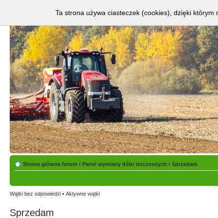
Ta strona używa ciasteczek (cookies), dzięki którym 
Strona główna forum
‹
Panel wymiany dóbr doczesnych
‹
Sprzedam
Wątki bez odpowiedzi
•
Aktywne wątki
Sprzedam