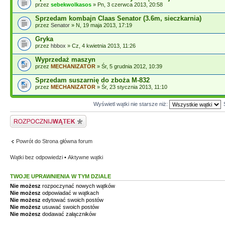
przez
sebekwolkasos
» Pn, 3 czerwca 2013, 20:58
Sprzedam kombajn Claas Senator (3.6m, sieczkarnia)
przez
Senator
» N, 19 maja 2013, 17:19
Gryka
przez
hbbox
» Cz, 4 kwietnia 2013, 11:26
Wyprzedaż maszyn
przez
MECHANIZATOR
» Śr, 5 grudnia 2012, 10:39
Sprzedam suszarnię do zboża M-832
przez
MECHANIZATOR
» Śr, 23 stycznia 2013, 11:10
Wyświetl wątki nie starsze niż:
Napisz wątek
Powrót do Strona główna forum
Wątki bez odpowiedzi
•
Aktywne wątki
TWOJE UPRAWNIENIA W TYM DZIALE
Nie możesz
rozpoczynać nowych wątków
Nie możesz
odpowiadać w wątkach
Nie możesz
edytować swoich postów
Nie możesz
usuwać swoich postów
Nie możesz
dodawać załączników