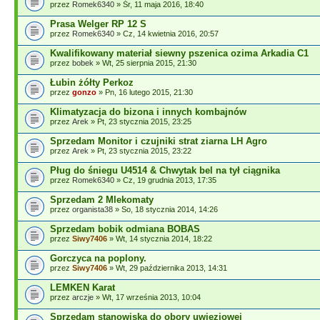
przez
Romek6340
» Śr, 11 maja 2016, 18:40
Prasa Welger RP 12 S
przez
Romek6340
» Cz, 14 kwietnia 2016, 20:57
Kwalifikowany materiał siewny pszenica ozima Arkadia C1
przez
bobek
» Wt, 25 sierpnia 2015, 21:30
Łubin żółty Perkoz
przez
gonzo
» Pn, 16 lutego 2015, 21:30
Klimatyzacja do bizona i innych kombajnów
przez
Arek
» Pt, 23 stycznia 2015, 23:25
Sprzedam Monitor i czujniki strat ziarna LH Agro
przez
Arek
» Pt, 23 stycznia 2015, 23:22
Pług do śniegu U4514 & Chwytak bel na tył ciągnika
przez
Romek6340
» Cz, 19 grudnia 2013, 17:35
Sprzedam 2 Mlekomaty
przez
organista38
» So, 18 stycznia 2014, 14:26
Sprzedam bobik odmiana BOBAS
przez
Siwy7406
» Wt, 14 stycznia 2014, 18:22
Gorczyca na poplony.
przez
Siwy7406
» Wt, 29 października 2013, 14:31
LEMKEN Karat
przez
arczje
» Wt, 17 września 2013, 10:04
Sprzedam stanowiska do obory uwięziowej