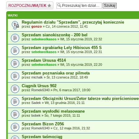
Napisz wątek
WĄTKI
Regulamin działu "Sprzedam", przeczytaj koniecznie
przez
gonzo
» Cz, 14 czerwca 2012, 11:41
Sprzedam sianokiszonkę - 200 bel
przez
sebekwolkasos
» Wt, 15 stycznia 2019, 22:32
Sprzedam zgrabiarkę Lely Hibiscus 455 S
przez
sebekwolkasos
» Wt, 15 stycznia 2019, 22:31
Sprzedam Ursusa 4514
przez
sebekwolkasos
» Wt, 15 stycznia 2019, 22:20
Sprzedam poznaniaka oraz pilmeta
przez
michalk
» Śr, 13 czerwca 2012, 18:49
Ciągnik Ursus 902
przez
Romek6340
» Pn, 6 marca 2017, 19:00
Sprzedam Obciążniki Ursus/Zetor talerze wału pierścieniowe
przez
Sadek
» Wt, 13 grudnia 2016, 21:11
Sprzedam wysłodki melasowane
przez
bobek
» So, 7 lutego 2015, 11:11
Sprzedam Bizon Z056
przez
Romek6340
» Cz, 12 maja 2016, 21:32
Sprzedam taśmociąg