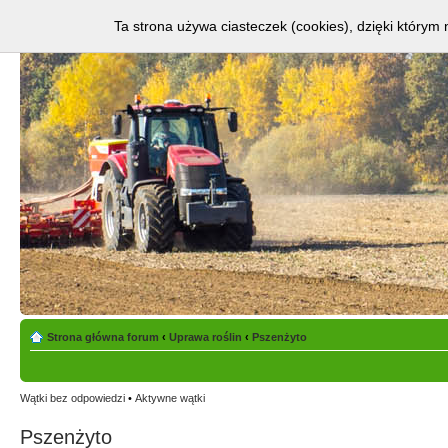
Ta strona używa ciasteczek (cookies), dzięki którym 
Strona główna forum
‹
Uprawa roślin
‹
Pszenżyto
Wątki bez odpowiedzi
•
Aktywne wątki
Pszenżyto