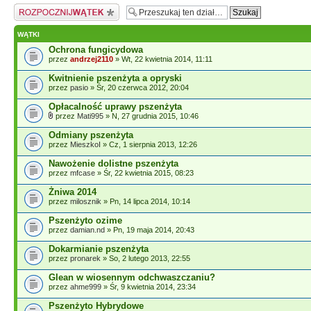
Napisz wątek
WĄTKI
Ochrona fungicydowa
przez
andrzej2110
» Wt, 22 kwietnia 2014, 11:11
Kwitnienie pszenżyta a opryski
przez
pasio
» Śr, 20 czerwca 2012, 20:04
Opłacalność uprawy pszenżyta
przez
Mati995
» N, 27 grudnia 2015, 10:46
Odmiany pszenżyta
przez
MieszkoI
» Cz, 1 sierpnia 2013, 12:26
Nawożenie dolistne pszenżyta
przez
mfcase
» Śr, 22 kwietnia 2015, 08:23
Żniwa 2014
przez
milosznik
» Pn, 14 lipca 2014, 10:14
Pszenżyto ozime
przez
damian.nd
» Pn, 19 maja 2014, 20:43
Dokarmianie pszenżyta
przez
pronarek
» So, 2 lutego 2013, 22:55
Glean w wiosennym odchwaszczaniu?
przez
ahme999
» Śr, 9 kwietnia 2014, 23:34
Pszenżyto Hybrydowe