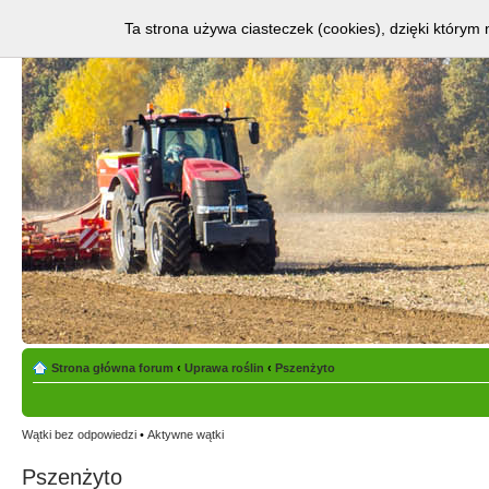
Ta strona używa ciasteczek (cookies), dzięki którym 
Strona główna forum
‹
Uprawa roślin
‹
Pszenżyto
Wątki bez odpowiedzi
•
Aktywne wątki
Pszenżyto