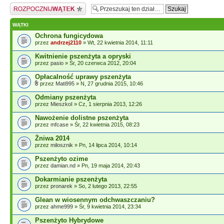
Napisz wątek
WĄTKI
Ochrona fungicydowa
przez
andrzej2110
» Wt, 22 kwietnia 2014, 11:11
Kwitnienie pszenżyta a opryski
przez
pasio
» Śr, 20 czerwca 2012, 20:04
Opłacalność uprawy pszenżyta
przez
Mati995
» N, 27 grudnia 2015, 10:46
Odmiany pszenżyta
przez
MieszkoI
» Cz, 1 sierpnia 2013, 12:26
Nawożenie dolistne pszenżyta
przez
mfcase
» Śr, 22 kwietnia 2015, 08:23
Żniwa 2014
przez
milosznik
» Pn, 14 lipca 2014, 10:14
Pszenżyto ozime
przez
damian.nd
» Pn, 19 maja 2014, 20:43
Dokarmianie pszenżyta
przez
pronarek
» So, 2 lutego 2013, 22:55
Glean w wiosennym odchwaszczaniu?
przez
ahme999
» Śr, 9 kwietnia 2014, 23:34
Pszenżyto Hybrydowe