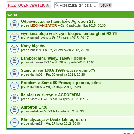
Napisz wątek
WĄTKI
Odpowietrzanie hamulców Agrotron 215
przez
MECHANIZATOR
» Cz, 8 października 2015, 08:36
wymiana oleju w skrzyni biegów lamborghini R2 76
przez
subiektywny
» Śr, 25 marca 2015, 20:17
Kody błędów
przez
kris19911
» Cz, 21 czerwca 2012, 22:20
Lamborghini. Wady, zalety i opinie
przez
Grzesiek1997
» Śr, 28 listopada 2012, 17:04
Same Silver 100.6 1998r wasze opinie??
przez
damio07
» Pn, 30 grudnia 2013, 13:29
Problem z Same 60 Proszę o pomoc, pilne
przez
damio07
» Wt, 27 maja 2014, 13:59
Ile oleju w skrzynie AGROFARM
przez
MarekDF410
» So, 14 lipca 2012, 15:16
Agrotron L730
przez
redek
» Cz, 29 listopada 2012, 20:33
Klimatyzacja w Deutz fahr agrotron
przez
piston15
» Wt, 17 lipca 2012, 19:06
Wyświe