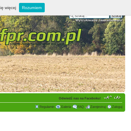
ię więcej
Rozumiem
Wyszukiwanie zaawansowane
Odwiedź nas na Faceboku!
Regulamin
Galeria
FAQ
Zarejestruj
Zaloguj