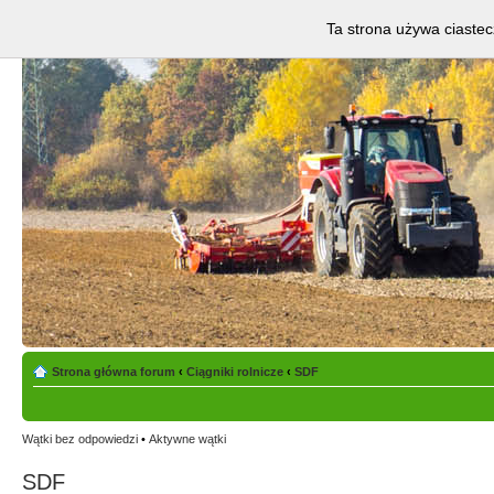
Ta strona używa ciastec
Strona główna forum
‹
Ciągniki rolnicze
‹
SDF
Wątki bez odpowiedzi
•
Aktywne wątki
SDF