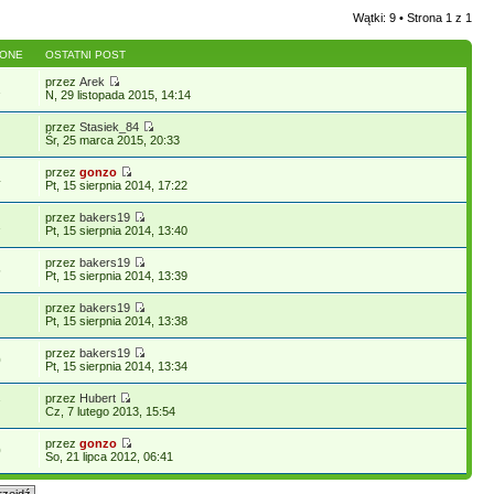
Wątki: 9 • Strona
1
z
1
LONE
OSTATNI POST
przez
Arek
1
N, 29 listopada 2015, 14:14
przez
Stasiek_84
Śr, 25 marca 2015, 20:33
przez
gonzo
4
Pt, 15 sierpnia 2014, 17:22
przez
bakers19
1
Pt, 15 sierpnia 2014, 13:40
przez
bakers19
5
Pt, 15 sierpnia 2014, 13:39
przez
bakers19
Pt, 15 sierpnia 2014, 13:38
przez
bakers19
0
Pt, 15 sierpnia 2014, 13:34
przez
Hubert
7
Cz, 7 lutego 2013, 15:54
przez
gonzo
0
So, 21 lipca 2012, 06:41