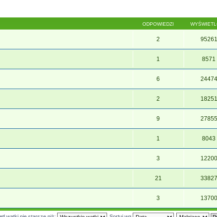
ODPOWIEDZI
WYŚWIET
2
9526
1
8571
6
2447
2
1825
9
2785
1
8043
3
1220
21
3382
3
1370
tl wątki nie starsze niż:
Sortuj wg