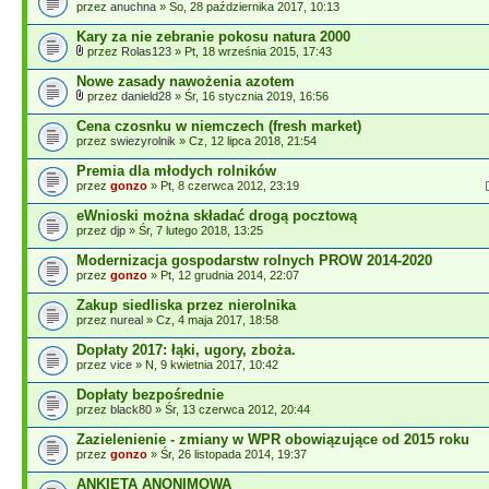
przez
anuchna
» So, 28 października 2017, 10:13
Kary za nie zebranie pokosu natura 2000
przez
Rolas123
» Pt, 18 września 2015, 17:43
Nowe zasady nawożenia azotem
przez
danield28
» Śr, 16 stycznia 2019, 16:56
Cena czosnku w niemczech (fresh market)
przez
swiezyrolnik
» Cz, 12 lipca 2018, 21:54
Premia dla młodych rolników
przez
gonzo
» Pt, 8 czerwca 2012, 23:19
eWnioski można składać drogą pocztową
przez
djp
» Śr, 7 lutego 2018, 13:25
Modernizacja gospodarstw rolnych PROW 2014-2020
przez
gonzo
» Pt, 12 grudnia 2014, 22:07
Zakup siedliska przez nierolnika
przez
nureal
» Cz, 4 maja 2017, 18:58
Dopłaty 2017: łąki, ugory, zboża.
przez
vice
» N, 9 kwietnia 2017, 10:42
Dopłaty bezpośrednie
przez
black80
» Śr, 13 czerwca 2012, 20:44
Zazielenienie - zmiany w WPR obowiązujące od 2015 roku
przez
gonzo
» Śr, 26 listopada 2014, 19:37
ANKIETA ANONIMOWA