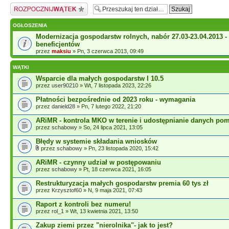
Napisz wątek
OGŁOSZENIA
Modernizacja gospodarstw rolnych, nabór 27.03-23.04.2013 - 
beneficjentów
przez
maksiu
» Pn, 3 czerwca 2013, 09:49
WĄTKI
Wsparcie dla małych gospodarstw I 10.5
przez
user90210
» Wt, 7 listopada 2023, 22:26
Płatności bezpośrednie od 2023 roku - wymagania
przez
danield28
» Pn, 7 lutego 2022, 21:20
ARiMR - kontrola MKO w terenie i udostępnianie danych po
przez
schabowy
» So, 24 lipca 2021, 13:05
Błędy w systemie składania wniosków
przez
schabowy
» Pn, 23 listopada 2020, 15:42
ARiMR - czynny udział w postępowaniu
przez
schabowy
» Pt, 18 czerwca 2021, 16:05
Restrukturyzacja małych gospodarstw premia 60 tys zł
przez
Krzysztof60
» N, 9 maja 2021, 07:43
Raport z kontroli bez numeru!
przez
rol_1
» Wt, 13 kwietnia 2021, 13:50
Zakup ziemi przez "nierolnika"- jak to jest?