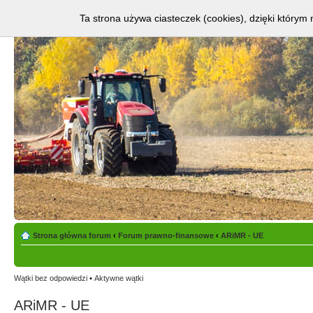
Ta strona używa ciasteczek (cookies), dzięki którym 
Strona główna forum
‹
Forum prawno-finansowe
‹
ARiMR - UE
Wątki bez odpowiedzi
•
Aktywne wątki
ARiMR - UE