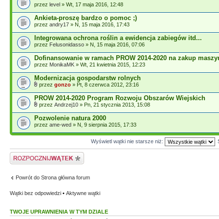
przez
level
» Wt, 17 maja 2016, 12:48
Ankieta-proszę bardzo o pomoc ;)
przez
andry17
» N, 15 maja 2016, 17:43
Integrowana ochrona roślin a ewidencja zabiegów itd...
przez
Felusonidasso
» N, 15 maja 2016, 07:06
Dofinansowanie w ramach PROW 2014-2020 na zakup maszy
przez
MonikaMK
» Wt, 21 kwietnia 2015, 12:23
Modernizacja gospodarstw rolnych
przez
gonzo
» Pt, 8 czerwca 2012, 23:16
PROW 2014-2020 Program Rozwoju Obszarów Wiejskich
przez
Andrzej10
» Pn, 21 stycznia 2013, 15:08
Pozwolenie natura 2000
przez
ame-wed
» N, 9 sierpnia 2015, 17:33
Wyświetl wątki nie starsze niż:
Napisz wątek
Powrót do Strona główna forum
Wątki bez odpowiedzi
•
Aktywne wątki
TWOJE UPRAWNIENIA W TYM DZIALE