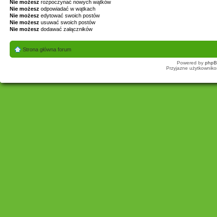
Nie możesz
rozpoczynać nowych wątków
Nie możesz
odpowiadać w wątkach
Nie możesz
edytować swoich postów
Nie możesz
usuwać swoich postów
Nie możesz
dodawać załączników
Strona główna forum
Powered by
php
Przyjazne użytkowniko