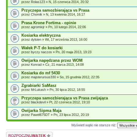
przez
Rolas123
» N, 15 czerwca 2014, 20:32
Przyczepa samozbierająca vs Prasa
przez
Chomik
» N, 13 kwietnia 2014, 16:17
Prasa Krone Fortima - opinie
przez
agromixjr
» Pn, 10 lutego 2014, 22:06
Kosiarka elektryczna
przez
dylsien
» Wt, 17 września 2013, 16:00
Wałek P-T do kosiarki
przez
byczy naczos
» Pn, 20 maja 2013, 19:23
Owijarka napędzana przez WOM
przez
Konrad
» Cz, 21 marca 2013, 14:08
Kosiarka do mf 5430
przez
majsterursus330
» So, 15 grudnia 2012, 22:35
Zgrabiarki SaMasz
przez
MrLukash
» Pn, 30 lipca 2012, 18:55
Przyczepa samozbierająca vs Prasa zwijająca
przez
blackdevil
» Pt, 22 czerwca 2012, 19:10
Owijarka Sipma Maja
przez Pawel675DT » Pn, 23 lipca 2012, 20:19
Wyświetl wątki nie starsze niż:
Napisz wątek