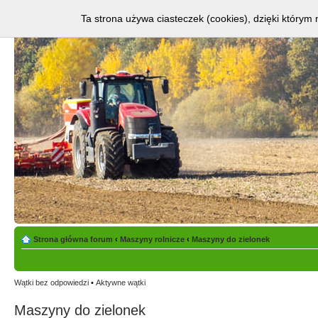
Ta strona używa ciasteczek (cookies), dzięki którym 
Strona główna forum
‹
Maszyny rolnicze
‹
Maszyny do zielonek
Wątki bez odpowiedzi
•
Aktywne wątki
Maszyny do zielonek