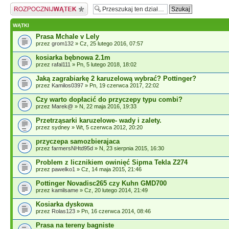
Napisz wątek
WĄTKI
Prasa Mchale v Lely
przez
grom132
» Cz, 25 lutego 2016, 07:57
kosiarka bębnowa 2.1m
przez
rafal111
» Pn, 5 lutego 2018, 18:02
Jaką zagrabiarkę 2 karuzelową wybrać? Pottinger?
przez
Kamilos0397
» Pn, 19 czerwca 2017, 22:02
Czy warto dopłacić do przyczepy typu combi?
przez
Marek@
» N, 22 maja 2016, 19:33
Przetrząsarki karuzelowe- wady i zalety.
przez sydney » Wt, 5 czerwca 2012, 20:20
przyczepa samozbierajaca
przez
farmersNHtd95d
» N, 23 sierpnia 2015, 16:30
Problem z licznikiem owinięć Sipma Tekla Z274
przez
pawelko1
» Cz, 14 maja 2015, 21:46
Pottinger Novadisc265 czy Kuhn GMD700
przez
kamilsame
» Cz, 20 lutego 2014, 21:49
Kosiarka dyskowa
przez
Rolas123
» Pn, 16 czerwca 2014, 08:46
Prasa na tereny bagniste