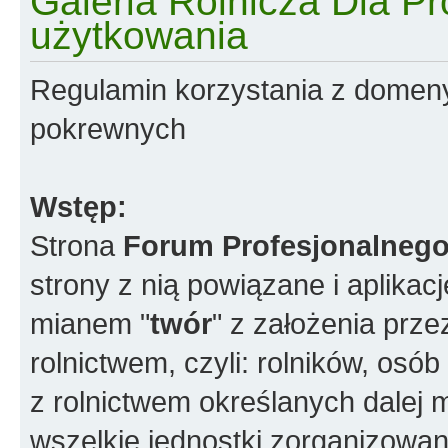
Galeria Rolnicza Dla Pr
użytkowania
Regulamin korzystania z domen
pokrewnych
Wstęp:
Strona
Forum Profesjonalnego
strony z nią powiązane i aplikac
mianem "
twór
" z założenia prz
rolnictwem, czyli: rolników, os
z rolnictwem określanych dalej 
wszelkie jednostki zorganizowane