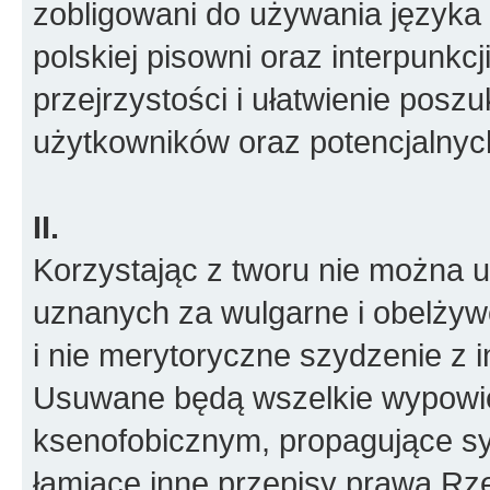
zobligowani do używania języka 
polskiej pisowni oraz interpunkcj
przejrzystości i ułatwienie posz
użytkowników oraz potencjalny
II.
Korzystając z tworu nie można
uznanych za wulgarne i obelżywe
i nie merytoryczne szydzenie z i
Usuwane będą wszelkie wypowied
ksenofobicznym, propagujące sy
łamiące inne przepisy prawa Rze