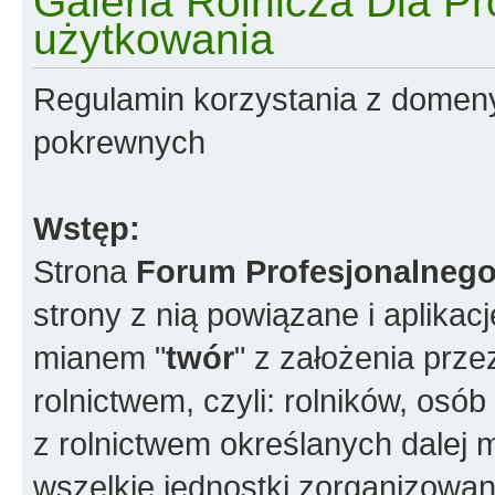
Galeria Rolnicza Dla Pr
użytkowania
Regulamin korzystania z domen
pokrewnych
Wstęp:
Strona
Forum Profesjonalnego
strony z nią powiązane i aplikac
mianem "
twór
" z założenia prz
rolnictwem, czyli: rolników, os
z rolnictwem określanych dalej 
wszelkie jednostki zorganizowane