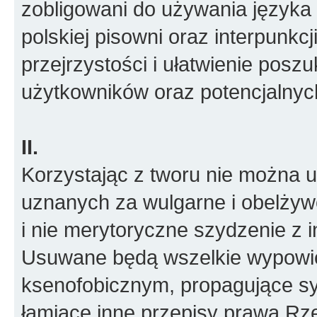
zobligowani do używania języka 
polskiej pisowni oraz interpunkcj
przejrzystości i ułatwienie posz
użytkowników oraz potencjalny
II.
Korzystając z tworu nie można
uznanych za wulgarne i obelżywe
i nie merytoryczne szydzenie z i
Usuwane będą wszelkie wypowied
ksenofobicznym, propagujące sy
łamiące inne przepisy prawa Rze