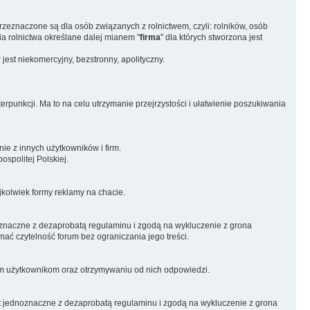
przeznaczone są dla osób związanych z rolnictwem, czyli: rolników, osób
ia rolnictwa określane dalej mianem "
firma
" dla których stworzona jest
est niekomercyjny, bezstronny, apolityczny.
rpunkcji. Ma to na celu utrzymanie przejrzystości i ułatwienie poszukiwania
e z innych użytkowników i firm.
spolitej Polskiej.
kolwiek formy reklamy na chacie.
noznaczne z dezaprobatą regulaminu i zgodą na wykluczenie z grona
ać czytelność forum bez ograniczania jego treści.
nym użytkownikom oraz otrzymywaniu od nich odpowiedzi.
t jednoznaczne z dezaprobatą regulaminu i zgodą na wykluczenie z grona