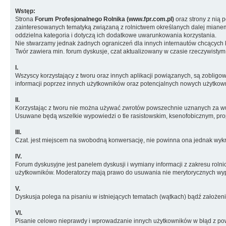
Wstęp:
Strona
Forum Profesjonalnego Rolnika (www.fpr.com.pl)
oraz strony z nią 
zainteresowanych tematyką związaną z rolnictwem określanych dalej miane
oddzielna kategoria i dotyczą ich dodatkowe uwarunkowania korzystania.
Nie stwarzamy jednak żadnych ograniczeń dla innych internautów chcących ko
Twór zawiera min. forum dyskusje, czat aktualizowany w czasie rzeczywistym
I.
Wszyscy korzystający z tworu oraz innych aplikacji powiązanych, są zobligow
informacji poprzez innych użytkowników oraz potencjalnych nowych użytkow
II.
Korzystając z tworu nie można używać zwrotów powszechnie uznanych za wulg
Usuwane będą wszelkie wypowiedzi o tle rasistowskim, ksenofobicznym, prop
III.
Czat. jest miejscem na swobodną konwersację, nie powinna ona jednak wykra
IV.
Forum dyskusyjne jest panelem dyskusji i wymiany informacji z zakresu roln
użytkowników. Moderatorzy mają prawo do usuwania nie merytorycznych wypowi
V.
Dyskusja polega na pisaniu w istniejących tematach (wątkach) bądź założeni
VI.
Pisanie celowo nieprawdy i wprowadzanie innych użytkowników w błąd z pow