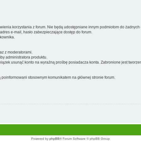
wienia korzystania z forum. Nie będą udostępniane innym podmiotom do żadnych 
adres e-mail, hasło zabezpieczające dostęp do forum.
kownika.
az z moderatorami.
iby administratora produktu.
owiązek usunąć konto na wyraźną prośbę posiadacza konta. Zabronione jest tworze
ą poinformowani stosownym komunikatem na głównej stronie forum.
Powered by
phpBB
® Forum Software © phpBB Group