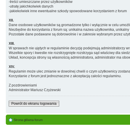
-treści umieszczane przez użytkowników
-utratę jakichkolwiek danych
-jakiekolwiek inne ewentualne szkody spowodowane korzystaniem z forum
XII.
Dane osobowe użytkowników są gromadzone tylko i wyłącznie w celu umożli
Niezbędne do korzystania z forum są: unikalna nazwa użytkownika, unikalny 
Pozostałe dane podawane są dobrowolnie i w zakresie wybranym przez użyt
XIII.
W sprawach nie ujętych w regulaminie decyzję podejmują administratorzy wr
Wszelkie spory i kwestie nie rozstrzygnięte rozstrzyga sąd właściwy dla siedz
Układ, koncepcja strony są własnością administratora, administrator ma ob
XIV.
Regulamin może ulec zmianie w dowolnej chwili o czym użytkownicy zostan
Korzystanie z forum jest jednoznaczne z akceptacją całości regulaminu.
Z pozdrowieniami
Administrator Mariusz Czyżewski
Powrót do ekranu logowania
Strona główna forum