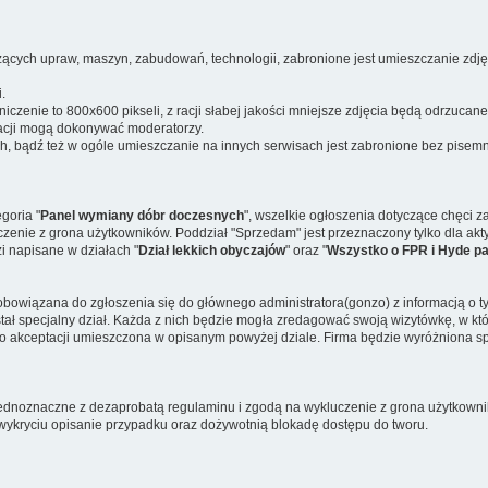
czących upraw, maszyn, zabudowań, technologii, zabronione jest umieszczanie zdję
.
zenie to 800x600 pikseli, z racji słabej jakości mniejsze zdjęcia będą odrzucane
tacji mogą dokonywać moderatorzy.
ch, bądź też w ogóle umieszczanie na innych serwisach jest zabronione bez pisemn
goria "
Panel wymiany dóbr doczesnych
", wszelkie ogłoszenia dotyczące chęci 
zenie z grona użytkowników. Poddział "Sprzedam" jest przeznaczony tylko dla ak
i napisane w działach "
Dział lekkich obyczajów
" oraz "
Wszystko o FPR i Hyde p
zobowiązana do zgłoszenia się do głównego administratora(gonzo) z informacją o 
tał specjalny dział. Każda z nich będzie mogła zredagować swoją wizytówkę, w które
 po akceptacji umieszczona w opisanym powyżej dziale. Firma będzie wyróżniona s
jednoznaczne z dezaprobatą regulaminu i zgodą na wykluczenie z grona użytkowni
wykryciu opisanie przypadku oraz dożywotnią blokadę dostępu do tworu.