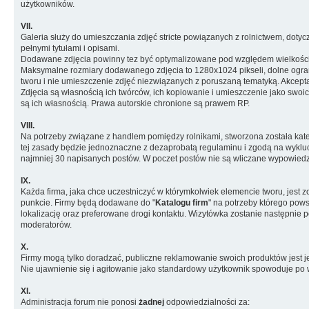
użytkowników.
VII.
Galeria służy do umieszczania zdjęć stricte powiązanych z rolnictwem, doty
pełnymi tytułami i opisami.
Dodawane zdjęcia powinny tez być optymalizowane pod względem wielkości
Maksymalne rozmiary dodawanego zdjęcia to 1280x1024 pikseli, dolne ogranic
tworu i nie umieszczenie zdjęć niezwiązanych z poruszaną tematyką. Akcep
Zdjęcia są własnością ich twórców, ich kopiowanie i umieszczenie jako swoi
są ich własnością. Prawa autorskie chronione są prawem RP.
VIII.
Na potrzeby związane z handlem pomiędzy rolnikami, stworzona została kate
tej zasady będzie jednoznaczne z dezaprobatą regulaminu i zgodą na wykluc
najmniej 30 napisanych postów. W poczet postów nie są wliczane wypowiedz
IX.
Każda firma, jaka chce uczestniczyć w którymkolwiek elemencie tworu, jest 
punkcie. Firmy będą dodawane do "
Katalogu firm
" na potrzeby którego pows
lokalizację oraz preferowane drogi kontaktu. Wizytówka zostanie następnie
moderatorów.
X.
Firmy mogą tylko doradzać, publiczne reklamowanie swoich produktów jest 
Nie ujawnienie się i agitowanie jako standardowy użytkownik spowoduje po 
XI.
Administracja forum nie ponosi
żadnej
odpowiedzialności za: