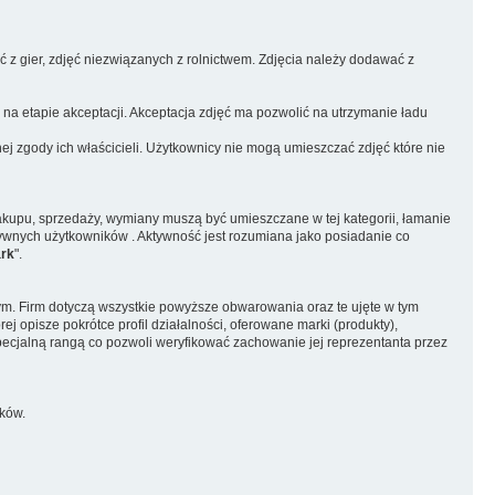
ć z gier, zdjęć niezwiązanych z rolnictwem. Zdjęcia należy dodawać z
 na etapie akceptacji. Akceptacja zdjęć ma pozwolić na utrzymanie ładu
ej zgody ich właścicieli. Użytkownicy nie mogą umieszczać zdjęć które nie
zakupu, sprzedaży, wymiany muszą być umieszczane w tej kategorii, łamanie
tywnych użytkowników . Aktywność jest rozumiana jako posiadanie co
ark
".
tym. Firm dotyczą wszystkie powyższe obwarowania oraz te ujęte w tym
j opisze pokrótce profil działalności, oferowane marki (produkty),
pecjalną rangą co pozwoli weryfikować zachowanie jej reprezentanta przez
ków.