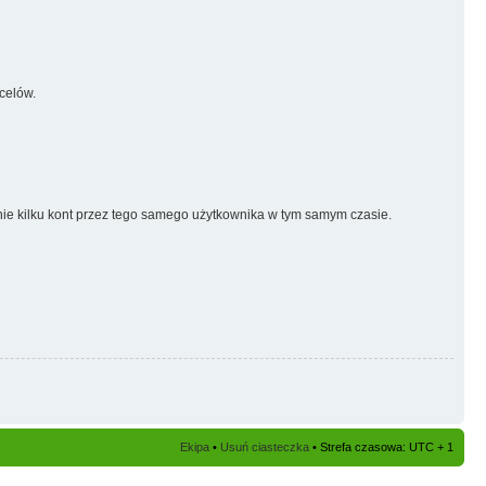
celów.
nie kilku kont przez tego samego użytkownika w tym samym czasie.
Ekipa
•
Usuń ciasteczka
• Strefa czasowa: UTC + 1