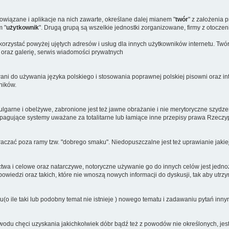
powiązane i aplikacje na nich zawarte, określane dalej mianem "
twór
" z założenia 
m "
użytkownik
". Drugą grupą są wszelkie jednostki zorganizowane, firmy z otoczen
rzystać powyżej ujętych adresów i usług dla innych użytkowników internetu. Twór j
 oraz galerię, serwis wiadomości prywatnych
ani do używania języka polskiego i stosowania poprawnej polskiej pisowni oraz inte
ników.
arne i obelżywe, zabronione jest też jawne obrażanie i nie merytoryczne szydzeni
agujące systemy uważane za totalitarne lub łamiące inne przepisy prawa Rzeczypo
czać poza ramy tzw. "dobrego smaku". Niedopuszczalne jest też uprawianie jakiej
ictwa i celowe oraz natarczywe, notoryczne używanie go do innych celów jest jed
edzi oraz takich, które nie wnoszą nowych informacji do dyskusji, tak aby utrzym
u(o ile taki lub podobny temat nie istnieje ) nowego tematu i zadawaniu pytań in
odu chęci uzyskania jakichkolwiek dóbr bądź też z powodów nie określonych, jes