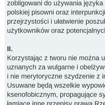
zobligowani do używania języka 
polskiej pisowni oraz interpunkcj
przejrzystości i ułatwienie posz
użytkowników oraz potencjalny
II.
Korzystając z tworu nie można
uznanych za wulgarne i obelżywe
i nie merytoryczne szydzenie z i
Usuwane będą wszelkie wypowied
ksenofobicznym, propagujące sy
łamiące inne przepisy prawa Rze