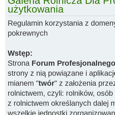
Galeria Rolnicza Dla Pr
użytkowania
Regulamin korzystania z domen
pokrewnych
Wstęp:
Strona
Forum Profesjonalnego
strony z nią powiązane i aplikac
mianem "
twór
" z założenia prz
rolnictwem, czyli: rolników, os
z rolnictwem określanych dalej 
wszelkie jednostki zorganizowane