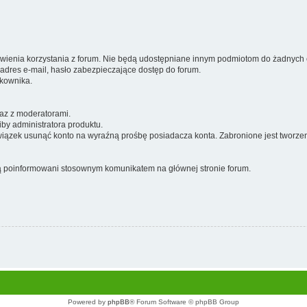
wienia korzystania z forum. Nie będą udostępniane innym podmiotom do żadnych 
adres e-mail, hasło zabezpieczające dostęp do forum.
kownika.
az z moderatorami.
iby administratora produktu.
owiązek usunąć konto na wyraźną prośbę posiadacza konta. Zabronione jest tworze
ą poinformowani stosownym komunikatem na głównej stronie forum.
Powered by
phpBB
® Forum Software © phpBB Group