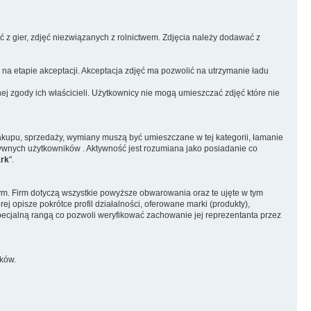
ć z gier, zdjęć niezwiązanych z rolnictwem. Zdjęcia należy dodawać z
 na etapie akceptacji. Akceptacja zdjęć ma pozwolić na utrzymanie ładu
ej zgody ich właścicieli. Użytkownicy nie mogą umieszczać zdjęć które nie
zakupu, sprzedaży, wymiany muszą być umieszczane w tej kategorii, łamanie
tywnych użytkowników . Aktywność jest rozumiana jako posiadanie co
ark
".
tym. Firm dotyczą wszystkie powyższe obwarowania oraz te ujęte w tym
j opisze pokrótce profil działalności, oferowane marki (produkty),
pecjalną rangą co pozwoli weryfikować zachowanie jej reprezentanta przez
ków.