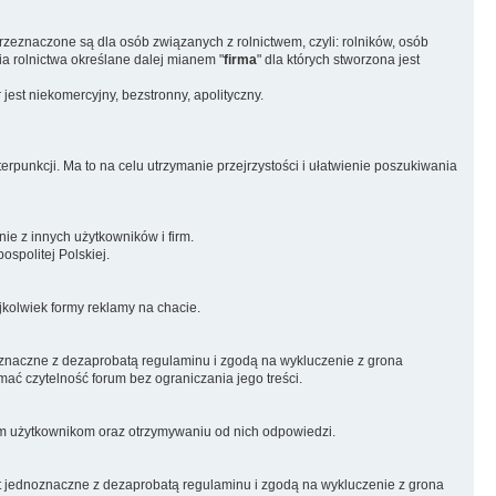
przeznaczone są dla osób związanych z rolnictwem, czyli: rolników, osób
ia rolnictwa określane dalej mianem "
firma
" dla których stworzona jest
est niekomercyjny, bezstronny, apolityczny.
rpunkcji. Ma to na celu utrzymanie przejrzystości i ułatwienie poszukiwania
e z innych użytkowników i firm.
spolitej Polskiej.
kolwiek formy reklamy na chacie.
noznaczne z dezaprobatą regulaminu i zgodą na wykluczenie z grona
ać czytelność forum bez ograniczania jego treści.
nym użytkownikom oraz otrzymywaniu od nich odpowiedzi.
t jednoznaczne z dezaprobatą regulaminu i zgodą na wykluczenie z grona