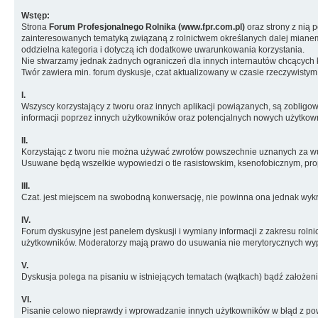
Wstęp:
Strona
Forum Profesjonalnego Rolnika (www.fpr.com.pl)
oraz strony z nią 
zainteresowanych tematyką związaną z rolnictwem określanych dalej miane
oddzielna kategoria i dotyczą ich dodatkowe uwarunkowania korzystania.
Nie stwarzamy jednak żadnych ograniczeń dla innych internautów chcących ko
Twór zawiera min. forum dyskusje, czat aktualizowany w czasie rzeczywistym
I.
Wszyscy korzystający z tworu oraz innych aplikacji powiązanych, są zobligow
informacji poprzez innych użytkowników oraz potencjalnych nowych użytkow
II.
Korzystając z tworu nie można używać zwrotów powszechnie uznanych za wulg
Usuwane będą wszelkie wypowiedzi o tle rasistowskim, ksenofobicznym, prop
III.
Czat. jest miejscem na swobodną konwersację, nie powinna ona jednak wykra
IV.
Forum dyskusyjne jest panelem dyskusji i wymiany informacji z zakresu roln
użytkowników. Moderatorzy mają prawo do usuwania nie merytorycznych wypowi
V.
Dyskusja polega na pisaniu w istniejących tematach (wątkach) bądź założeni
VI.
Pisanie celowo nieprawdy i wprowadzanie innych użytkowników w błąd z pow