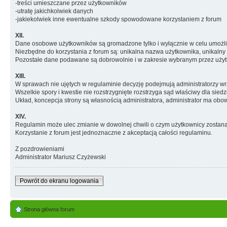
-treści umieszczane przez użytkowników
-utratę jakichkolwiek danych
-jakiekolwiek inne ewentualne szkody spowodowane korzystaniem z forum
XII.
Dane osobowe użytkowników są gromadzone tylko i wyłącznie w celu umożli
Niezbędne do korzystania z forum są: unikalna nazwa użytkownika, unikalny 
Pozostałe dane podawane są dobrowolnie i w zakresie wybranym przez użyt
XIII.
W sprawach nie ujętych w regulaminie decyzję podejmują administratorzy wr
Wszelkie spory i kwestie nie rozstrzygnięte rozstrzyga sąd właściwy dla siedz
Układ, koncepcja strony są własnością administratora, administrator ma ob
XIV.
Regulamin może ulec zmianie w dowolnej chwili o czym użytkownicy zostan
Korzystanie z forum jest jednoznaczne z akceptacją całości regulaminu.
Z pozdrowieniami
Administrator Mariusz Czyżewski
Powrót do ekranu logowania
Strona główna forum