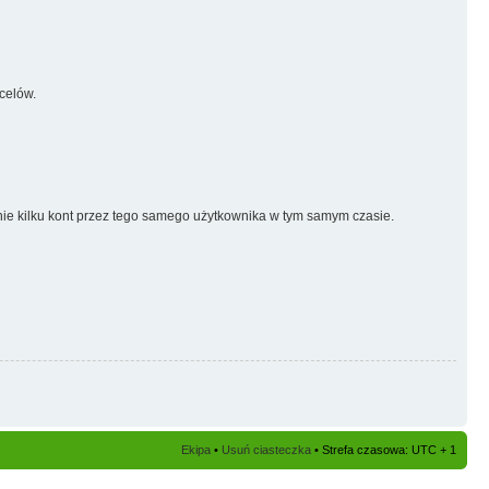
celów.
nie kilku kont przez tego samego użytkownika w tym samym czasie.
Ekipa
•
Usuń ciasteczka
• Strefa czasowa: UTC + 1