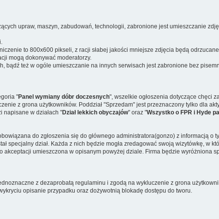
czących upraw, maszyn, zabudowań, technologii, zabronione jest umieszczanie zdję
.
zenie to 800x600 pikseli, z racji słabej jakości mniejsze zdjęcia będą odrzucane
tacji mogą dokonywać moderatorzy.
ch, bądź też w ogóle umieszczanie na innych serwisach jest zabronione bez pisemn
goria "
Panel wymiany dóbr doczesnych
", wszelkie ogłoszenia dotyczące chęci 
zenie z grona użytkowników. Poddział "Sprzedam" jest przeznaczony tylko dla ak
i napisane w działach "
Dział lekkich obyczajów
" oraz "
Wszystko o FPR i Hyde p
zobowiązana do zgłoszenia się do głównego administratora(gonzo) z informacją o 
tał specjalny dział. Każda z nich będzie mogła zredagować swoją wizytówkę, w które
 po akceptacji umieszczona w opisanym powyżej dziale. Firma będzie wyróżniona s
jednoznaczne z dezaprobatą regulaminu i zgodą na wykluczenie z grona użytkowni
wykryciu opisanie przypadku oraz dożywotnią blokadę dostępu do tworu.