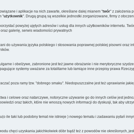
powiązane i aplikacje na nich zawarte, określane dalej mianem "
twór
" z założenia 
m "
użytkownik
". Drugą grupą są wszelkie jednostki zorganizowane, firmy z otoczen
rzystać powyżej ujętych adresów i usług dla innych użytkowników internetu. Twór j
 oraz galerię, serwis wiadomości prywatnych
ani do używania języka polskiego i stosowania poprawnej polskiej pisowni oraz inte
ników.
arne i obelżywe, zabronione jest też jawne obrażanie i nie merytoryczne szydzeni
agujące systemy uważane za totalitarne lub łamiące inne przepisy prawa Rzeczypo
czać poza ramy tzw. "dobrego smaku". Niedopuszczalne jest też uprawianie jakiej
ictwa i celowe oraz natarczywe, notoryczne używanie go do innych celów jest jed
edzi oraz takich, które nie wnoszą nowych informacji do dyskusji, tak aby utrzym
u(o ile taki lub podobny temat nie istnieje ) nowego tematu i zadawaniu pytań in
odu chęci uzyskania jakichkolwiek dóbr bądź też z powodów nie określonych, jes