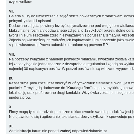
użytkowników.
VII.
Galeria służy do umieszczania zdjęć stricte powiązanych z rolnictwem, doty
pełnymi tytułami i opisami.
Dodawane zdjęcia powinny tez być optymalizowane pod względem wielkości
Maksymalne rozmiary dodawanego zdjęcia to 1280x1024 pikseli, dolne ogranic
tworu i nie umieszczenie zdjęć niezwiązanych z poruszaną tematyką. Akcep
Zdjęcia są własnością ich twórców, ich kopiowanie i umieszczenie jako swoi
są ich własnością. Prawa autorskie chronione są prawem RP.
VIII.
Na potrzeby związane z handlem pomiędzy rolnikami, stworzona została kate
tej zasady będzie jednoznaczne z dezaprobatą regulaminu i zgodą na wykluc
najmniej 30 napisanych postów. W poczet postów nie są wliczane wypowiedz
IX.
Każda firma, jaka chce uczestniczyć w którymkolwiek elemencie tworu, jest 
punkcie. Firmy będą dodawane do "
Katalogu firm
" na potrzeby którego pows
lokalizację oraz preferowane drogi kontaktu. Wizytówka zostanie następnie
moderatorów.
X.
Firmy mogą tylko doradzać, publiczne reklamowanie swoich produktów jest 
Nie ujawnienie się i agitowanie jako standardowy użytkownik spowoduje po 
XI.
Administracja forum nie ponosi
żadnej
odpowiedzialności za: