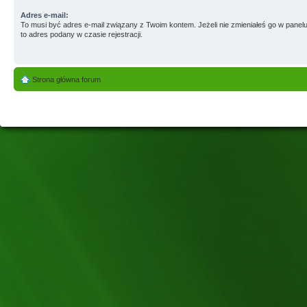
Adres e-mail:
To musi być adres e-mail związany z Twoim kontem. Jeżeli nie zmieniałeś go w panelu
to adres podany w czasie rejestracji.
Strona główna forum