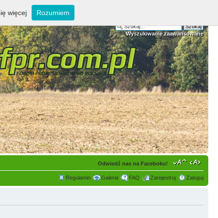
ię więcej
Rozumiem
Wyszukiwanie zaawansowane
Odwiedź nas na Faceboku!
Regulamin
Galeria
FAQ
Zarejestruj
Zaloguj