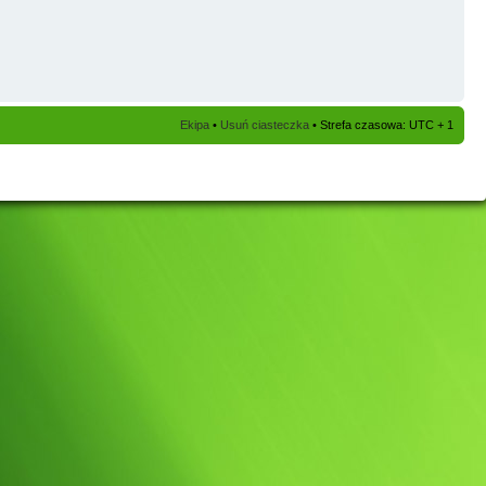
Ekipa
•
Usuń ciasteczka
• Strefa czasowa: UTC + 1