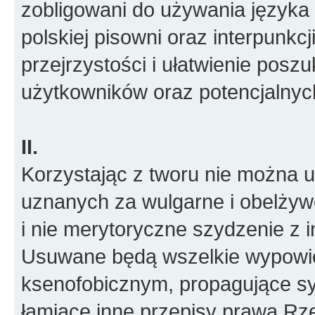
zobligowani do używania języka 
polskiej pisowni oraz interpunkcj
przejrzystości i ułatwienie posz
użytkowników oraz potencjalny
II.
Korzystając z tworu nie można
uznanych za wulgarne i obelżywe
i nie merytoryczne szydzenie z i
Usuwane będą wszelkie wypowied
ksenofobicznym, propagujące sy
łamiące inne przepisy prawa Rze