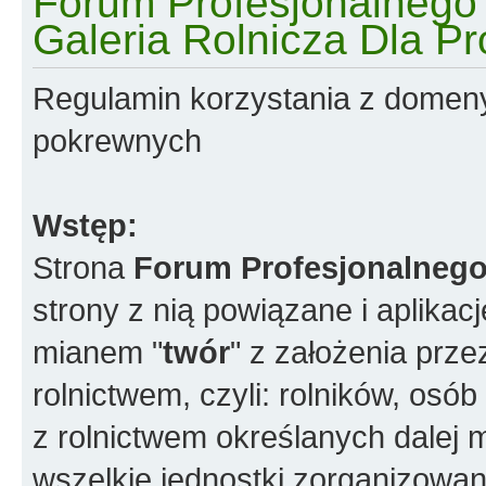
Forum Profesjonalnego R
Galeria Rolnicza Dla Pr
Regulamin korzystania z domen
pokrewnych
Wstęp:
Strona
Forum Profesjonalnego
strony z nią powiązane i aplikac
mianem "
twór
" z założenia prz
rolnictwem, czyli: rolników, os
z rolnictwem określanych dalej 
wszelkie jednostki zorganizowane