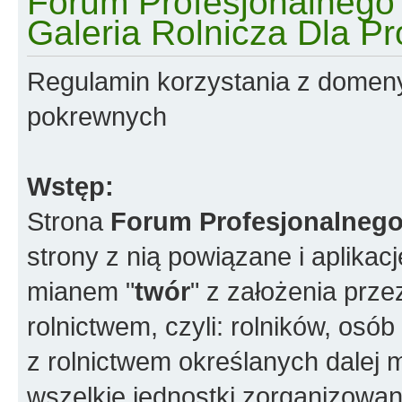
Forum Profesjonalnego R
Galeria Rolnicza Dla Pr
Regulamin korzystania z domen
pokrewnych
Wstęp:
Strona
Forum Profesjonalnego
strony z nią powiązane i aplikac
mianem "
twór
" z założenia prz
rolnictwem, czyli: rolników, os
z rolnictwem określanych dalej 
wszelkie jednostki zorganizowane