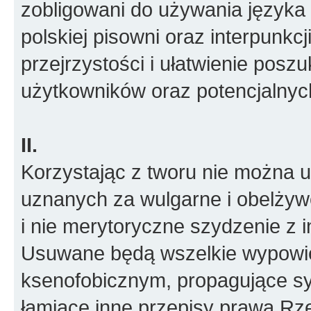
zobligowani do używania języka 
polskiej pisowni oraz interpunkcj
przejrzystości i ułatwienie posz
użytkowników oraz potencjalny
II.
Korzystając z tworu nie można
uznanych za wulgarne i obelżywe
i nie merytoryczne szydzenie z i
Usuwane będą wszelkie wypowied
ksenofobicznym, propagujące sy
łamiące inne przepisy prawa Rze