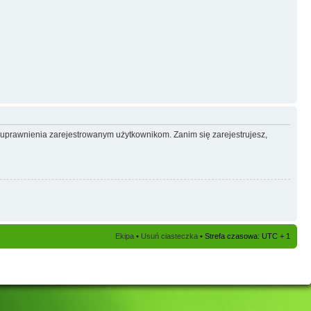
e uprawnienia zarejestrowanym użytkownikom. Zanim się zarejestrujesz,
Ekipa
•
Usuń ciasteczka
• Strefa czasowa: UTC + 1