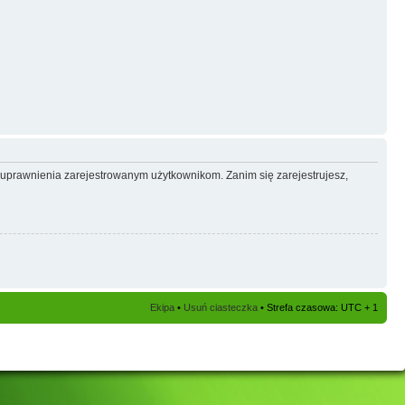
e uprawnienia zarejestrowanym użytkownikom. Zanim się zarejestrujesz,
Ekipa
•
Usuń ciasteczka
• Strefa czasowa: UTC + 1