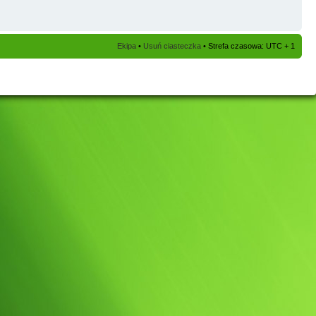
Ekipa
•
Usuń ciasteczka
• Strefa czasowa: UTC + 1