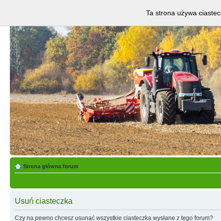
Ta strona używa ciastec
Strona główna forum
Usuń ciasteczka
Czy na pewno chcesz usunąć wszystkie ciasteczka wysłane z tego forum?