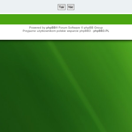
Powered by
phpBB
® Forum Software © phpBB Group
Przyjazne użytkownikom polskie wsparcie phpBB3 -
phpBB3.PL