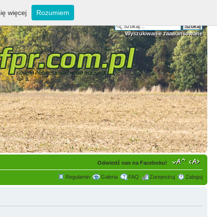
ię więcej
Rozumiem
Wyszukiwanie zaawansowane
Odwiedź nas na Faceboku!
Regulamin
Galeria
FAQ
Zarejestruj
Zaloguj