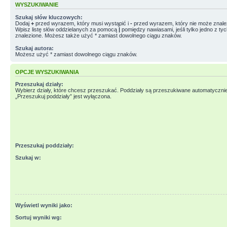
WYSZUKIWANIE
Szukaj słów kluczowych:
Dodaj
+
przed wyrazem, który musi wystąpić i
-
przed wyrazem, który nie może znale
Wpisz listę słów oddzielanych za pomocą
|
pomiędzy nawiasami, jeśli tylko jedno z ty
znalezione. Możesz także użyć * zamiast dowolnego ciągu znaków.
Szukaj autora:
Możesz użyć * zamiast dowolnego ciągu znaków.
OPCJE WYSZUKIWANIA
Przeszukaj działy:
Wybierz działy, które chcesz przeszukać. Poddziały są przeszukiwane automatycznie
„Przeszukuj poddziały” jest wyłączona.
Przeszukaj poddziały:
Szukaj w:
Wyświetl wyniki jako:
Sortuj wyniki wg: