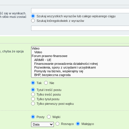
źć się w wynikach.
Szukaj wszystkich wyrazów lub całego wpisanego ciągu
ch słów musi zostać
Szukaj któregokolwiek z wyrazów
, chyba że opcja
Tak
Nie
Tytuł i treść postu
Tylko treść postu
Tylko tytuł postu
Tylko pierwszy post wątku
Posty
Wątki
Rosnąco
Malejąco