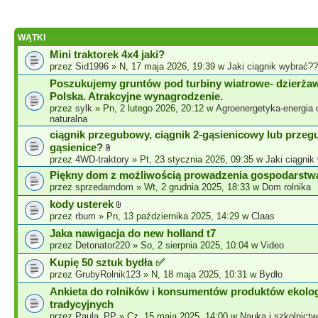
WĄTKI
Mini traktorek 4x4 jaki?
przez
Sid1996
» N, 17 maja 2026, 19:39 w
Jaki ciągnik wybrać?
Poszukujemy gruntów pod turbiny wiatrowe- dzierżaw
Polska. Atrakcyjne wynagrodzenie.
przez
sylk
» Pn, 2 lutego 2026, 20:12 w
Agroenergetyka-energia 
naturalna
ciągnik przegubowy, ciągnik 2-gąsienicowy lub przeg
gąsienice?
przez
4WD-traktory
» Pt, 23 stycznia 2026, 09:35 w
Jaki ciągnik
Piękny dom z możliwością prowadzenia gospodarstw
przez
sprzedamdom
» Wt, 2 grudnia 2025, 18:33 w
Dom rolnika
kody usterek
przez
rbum
» Pn, 13 października 2025, 14:29 w
Claas
Jaka nawigacja do new holland t7
przez
Detonator220
» So, 2 sierpnia 2025, 10:04 w
Video
Kupię 50 sztuk bydła ​✅
przez
GrubyRolnik123
» N, 18 maja 2025, 10:31 w
Bydło
Ankieta do rolników i konsumentów produktów ekolog
tradycyjnych
przez
Paula_PP
» Cz, 15 maja 2025, 14:00 w
Nauka i szkolnictw