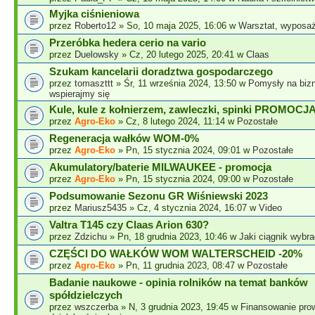
Myjka ciśnieniowa
przez
Roberto12
» So, 10 maja 2025, 16:06 w
Warsztat, wyposaż
Przeróbka hedera cerio na vario
przez
Duelowsky
» Cz, 20 lutego 2025, 20:41 w
Claas
Szukam kancelarii doradztwa gospodarczego
przez
tomaszttt
» Śr, 11 września 2024, 13:50 w
Pomysły na biz
wspierajmy się
Kule, kule z kołnierzem, zawleczki, spinki PROMOC
przez
Agro-Eko
» Cz, 8 lutego 2024, 11:14 w
Pozostałe
Regeneracja wałków WOM-0%
przez
Agro-Eko
» Pn, 15 stycznia 2024, 09:01 w
Pozostałe
Akumulatory/baterie MILWAUKEE - promocja
przez
Agro-Eko
» Pn, 15 stycznia 2024, 09:00 w
Pozostałe
Podsumowanie Sezonu GR Wiśniewski 2023
przez
Mariusz5435
» Cz, 4 stycznia 2024, 16:07 w
Video
Valtra T145 czy Claas Arion 630?
przez
Zdzichu
» Pn, 18 grudnia 2023, 10:46 w
Jaki ciągnik wybr
CZĘŚCI DO WAŁKÓW WOM WALTERSCHEID -20%
przez
Agro-Eko
» Pn, 11 grudnia 2023, 08:47 w
Pozostałe
Badanie naukowe - opinia rolników na temat banków
spółdzielczych
przez
wszczerba
» N, 3 grudnia 2023, 19:45 w
Finansowanie pro