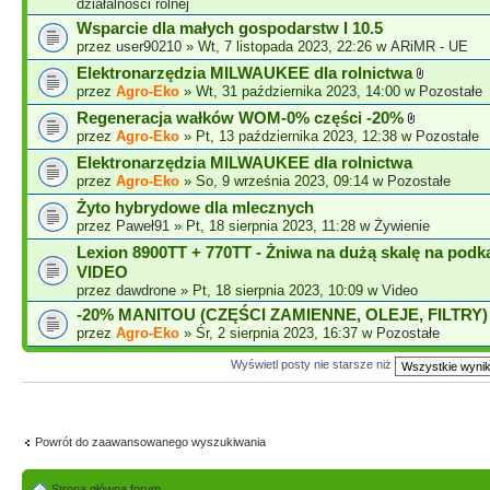
działalności rolnej
Wsparcie dla małych gospodarstw I 10.5
przez
user90210
» Wt, 7 listopada 2023, 22:26 w
ARiMR - UE
Elektronarzędzia MILWAUKEE dla rolnictwa
przez
Agro-Eko
» Wt, 31 października 2023, 14:00 w
Pozostałe
Regeneracja wałków WOM-0% części -20%
przez
Agro-Eko
» Pt, 13 października 2023, 12:38 w
Pozostałe
Elektronarzędzia MILWAUKEE dla rolnictwa
przez
Agro-Eko
» So, 9 września 2023, 09:14 w
Pozostałe
Żyto hybrydowe dla mlecznych
przez
Paweł91
» Pt, 18 sierpnia 2023, 11:28 w
Żywienie
Lexion 8900TT + 770TT - Żniwa na dużą skalę na podk
VIDEO
przez
dawdrone
» Pt, 18 sierpnia 2023, 10:09 w
Video
-20% MANITOU (CZĘŚCI ZAMIENNE, OLEJE, FILTRY
przez
Agro-Eko
» Śr, 2 sierpnia 2023, 16:37 w
Pozostałe
Wyświetl posty nie starsze niż
Powrót do zaawansowanego wyszukiwania
Strona główna forum